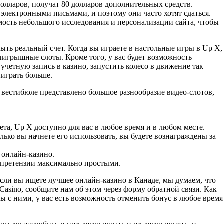
долларов, получат 80 долларов дополнительных средств.
электронными письмами, и поэтому они часто хотят сдаться.
имость небольшого исследования и персонализации сайта, чтобы
рыть реальный счет. Когда вы играете в настольные игры в Up X,
выигрышные слоты. Кроме того, у вас будет возможность
учетную запись в казино, запустить колесо в движение так
играть больше.
 вестибюле представлено большое разнообразие видео-слотов,
а, Up X доступно для вас в любое время и в любом месте.
ько вы начнете его использовать, вы будете вознаграждены за
 онлайн-казино.
и претензии максимально простыми.
если вы ищете лучшее онлайн-казино в Канаде, мы думаем, что
 Casino, сообщите нам об этом через форму обратной связи. Как
ны с ними, у вас есть возможность отменить бонус в любое время