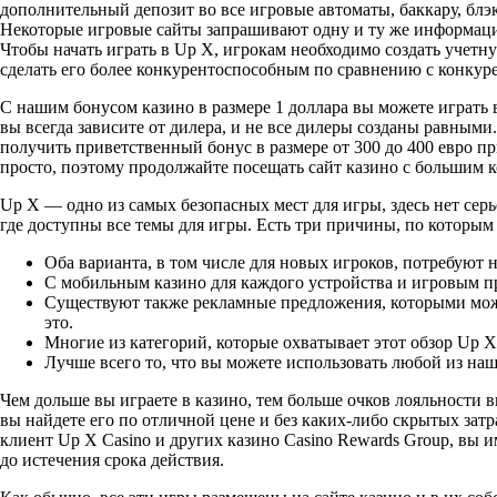
дополнительный депозит во все игровые автоматы, баккару, блэ
Некоторые игровые сайты запрашивают одну и ту же информацию 
Чтобы начать играть в Up X, игрокам необходимо создать учетн
сделать его более конкурентоспособным по сравнению с конкур
С нашим бонусом казино в размере 1 доллара вы можете играть в
вы всегда зависите от дилера, и не все дилеры созданы равными
получить приветственный бонус в размере от 300 до 400 евро пр
просто, поэтому продолжайте посещать сайт казино с большим 
Up X — одно из самых безопасных мест для игры, здесь нет сер
где доступны все темы для игры. Есть три причины, по которым
Оба варианта, в том числе для новых игроков, потребуют 
С мобильным казино для каждого устройства и игровым пр
Существуют также рекламные предложения, которыми можно
это.
Многие из категорий, которые охватывает этот обзор Up X
Лучше всего то, что вы можете использовать любой из на
Чем дольше вы играете в казино, тем больше очков лояльности в
вы найдете его по отличной цене и без каких-либо скрытых затра
клиент Up X Casino и других казино Casino Rewards Group, вы и
до истечения срока действия.