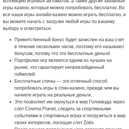
коллекцию игровых автоматов, а также другие забавные
игры казино, которые можно попробовать бесплатно. Во
все наши игры онлайн-казино можно играть бесплатно, и
вы можете начать с загрузки любой игры по вашему
выбору и осмотреться.
Приветственный бонус будет зачислен на ваш счет
в течение нескольких часов, поэтому его называют
бонусом, потому что это бесплатные деньги!
Портфолио игр является одним из лучших на
рынке, что гарантирует непревзойденный
геймплей.
Бесплатные спины — это отличный способ
попробовать игры в спин-казино, прежде чем вы
начнете играть на реальные деньги.
Это позволяет им окунуться в мир Голливуда через
слот Cinema Planet, следить за спортивными
событиями в спортивных играх и погрузиться в мир
своих интересов, посещая слот Zotix.