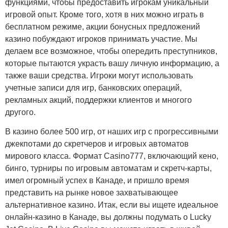
функциями, чтобы предоставить игрокам уникальный
игровой опыт. Кроме того, хотя в них можно играть в
бесплатном режиме, акции бонусных предложений
казино побуждают игроков принимать участие. Мы
делаем все возможное, чтобы опередить преступников,
которые пытаются украсть вашу личную информацию, а
также ваши средства. Игроки могут использовать
учетные записи для игр, банковских операций,
рекламных акций, поддержки клиентов и многого
другого.
В казино более 500 игр, от наших игр с прогрессивными
джекпотами до скретчеров и игровых автоматов
мирового класса. Формат Casino777, включающий кено,
бинго, турниры по игровым автоматам и скретч-карты,
имел огромный успех в Канаде, и пришло время
представить на рынке новое захватывающее
альтернативное казино. Итак, если вы ищете идеальное
онлайн-казино в Канаде, вы должны подумать о Lucky