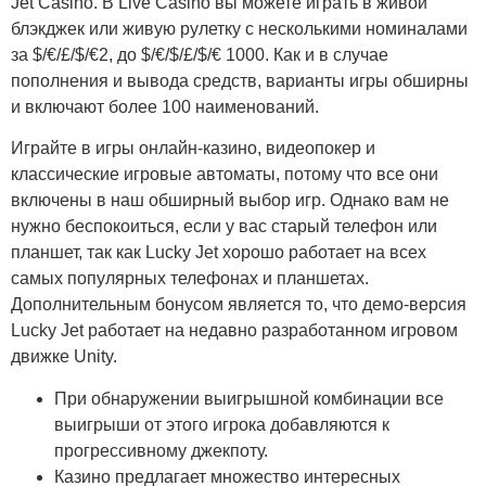
Jet Casino. В Live Casino вы можете играть в живой
блэкджек или живую рулетку с несколькими номиналами
за $/€/£/$/€2, до $/€/$/£/$/€ 1000. Как и в случае
пополнения и вывода средств, варианты игры обширны
и включают более 100 наименований.
Играйте в игры онлайн-казино, видеопокер и
классические игровые автоматы, потому что все они
включены в наш обширный выбор игр. Однако вам не
нужно беспокоиться, если у вас старый телефон или
планшет, так как Lucky Jet хорошо работает на всех
самых популярных телефонах и планшетах.
Дополнительным бонусом является то, что демо-версия
Lucky Jet работает на недавно разработанном игровом
движке Unity.
При обнаружении выигрышной комбинации все
выигрыши от этого игрока добавляются к
прогрессивному джекпоту.
Казино предлагает множество интересных