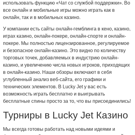
использовать функцию «Чат со службой поддержки». Во
все онлайн и мобильные игры можно играть как в
онлайн, так и в мобильных казино.
У компании есть сайты онлайн-гемблинга в кено, казино,
играх казино, онлайн-покере, онлайн-спорте и онлайн-
покере. Мы полностью лицензированное, регулируемое
и безопасное онлайн-казино. Это видно по количеству
торговых точек, добавляемых в индустрию онлайн-
казино, и увеличению числа новых игроков, приходящих
в онлайн-казино. Наши обзоры включают в себя
углубленный анализ веб-сайта, его графики и
технических элементов. В Lucky Jet у вас есть
возможность играть бесплатно и выигрывать
бесплатные спины просто за то, что вы присоединились!
Турниры в Lucky Jet Казино
Мы всегда готовы работать над новыми идеями и