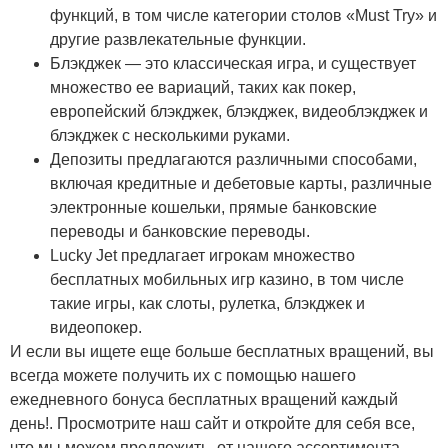
функций, в том числе категории столов «Must Try» и
другие развлекательные функции.
Блэкджек — это классическая игра, и существует
множество ее вариаций, таких как покер,
европейский блэкджек, блэкджек, видеоблэкджек и
блэкджек с несколькими руками.
Депозиты предлагаются различными способами,
включая кредитные и дебетовые карты, различные
электронные кошельки, прямые банковские
переводы и банковские переводы.
Lucky Jet предлагает игрокам множество
бесплатных мобильных игр казино, в том числе
такие игры, как слоты, рулетка, блэкджек и
видеопокер.
И если вы ищете еще больше бесплатных вращений, вы
всегда можете получить их с помощью нашего
ежедневного бонуса бесплатных вращений каждый
день!. Просмотрите наш сайт и откройте для себя все,
что мы можем предложить, от нашего ассортимента