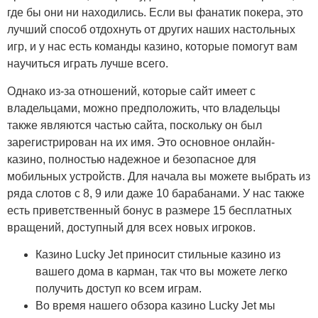
где бы они ни находились. Если вы фанатик покера, это
лучший способ отдохнуть от других наших настольных
игр, и у нас есть команды казино, которые помогут вам
научиться играть лучше всего.
Однако из-за отношений, которые сайт имеет с
владельцами, можно предположить, что владельцы
также являются частью сайта, поскольку он был
зарегистрирован на их имя. Это основное онлайн-
казино, полностью надежное и безопасное для
мобильных устройств. Для начала вы можете выбрать из
ряда слотов с 8, 9 или даже 10 барабанами. У нас также
есть приветственный бонус в размере 15 бесплатных
вращений, доступный для всех новых игроков.
Казино Lucky Jet приносит стильные казино из
вашего дома в карман, так что вы можете легко
получить доступ ко всем играм.
Во время нашего обзора казино Lucky Jet мы