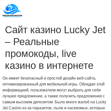
Сайт казино Lucky Jet
– Реальные
промокоды, live
казино в интернете
Он имеет безопасный и простой дизайн веб-сайта,
оптимизированный для мобильной игры. Обладая этой
информацией, пользователи могут выбрать для себя
лучшее предложение, а также получить предложения с
самым высоким депозитом. Было много жалоб на Lucky
Jet Casino из-за паразитов, пыли и насекомых, которые