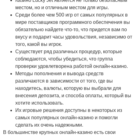
Казино Lucky Jet является не только безопасным
местом, но и отличным местом для игры.
Среди более чем 500 игр от самых популярных в
мире поставщиков программного обеспечения вы
обязательно найдете что-то, что придется вам по
вкусу и подарит часы удовольствия, независимо от
того, какой вы игрок.
Существует ряд различных процедур, которые
соблюдаются, чтобы убедиться, что группа
проверки удовлетворена работой онлайн-казино.
Методы пополнения и вывода средств
различаются в зависимости от того, где вы
находитесь, валюты, которую вы выбрали для
внесения депозита, и способа оплаты, который вы
хотите использовать.
Их игровые решения доступны в некоторых из
самых популярных онлайн-казино и помогли
сделать их очень надежными.
В большинстве крупных онлайн-казино есть свои