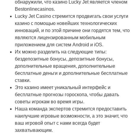
обнаружили, что казино Lucky Jet является членом
Bestonlinecasinos.
Lucky Jet Casino стремится продвигать свои услуги
казино с помощью новейших технологических
инноваций, и по этой причине они гордятся тем, что
являются лицензированным мобильным
приложением для систем Android и iOS.
Их можно разделить на следующие типы:
бездепозитные бонусы, депозитные бонусы,
дополнительные вращения, дополнительные
бесплатные деньги и дополнительные бесплатные
ставки.
Это казино имеет уникальный интерфейс и
бесплатные прогнозы гороскопа, чтобы давать
советы игрокам во время игры.
Наша команда экспертов стремится предоставить
наилучшие игровые возможности, а это значит, что
ваш игровой опыт с нами всегда будет
захватывающим.