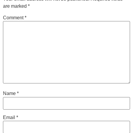
are marked
*
Comment
*
Name
*
Email
*