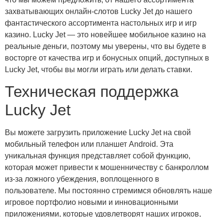
захватывающих онлайн-слотов Lucky Jet до нашего
фантастического ассортимента настольных игр и игр
казино. Lucky Jet — это новейшее мобильное казино на
реальные деньги, поэтому мы уверены, что вы будете в
восторге от качества игр и бонусных опций, доступных в
Lucky Jet, чтобы вы могли играть или делать ставки.
Техническая поддержка
Lucky Jet
Вы можете загрузить приложение Lucky Jet на свой
мобильный телефон или планшет Android. Эта
уникальная функция представляет собой функцию,
которая может привести к мошенничеству с банкроллом
из-за ложного убеждения, воплощенного в
пользователе. Мы постоянно стремимся обновлять наше
игровое портфолио новыми и инновационными
приложениями, которые удовлетворят наших игроков,