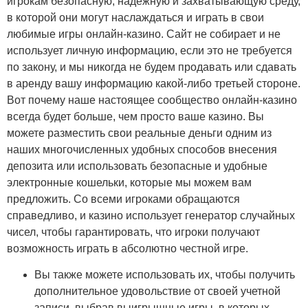
игрокам безопасную, надежную и захватывающую среду,
в которой они могут наслаждаться и играть в свои
любимые игры онлайн-казино. Сайт не собирает и не
использует личную информацию, если это не требуется
по закону, и мы никогда не будем продавать или сдавать
в аренду вашу информацию какой-либо третьей стороне.
Вот почему наше настоящее сообщество онлайн-казино
всегда будет больше, чем просто ваше казино. Вы
можете разместить свои реальные деньги одним из
наших многочисленных удобных способов внесения
депозита или использовать безопасные и удобные
электронные кошельки, которые мы можем вам
предложить. Со всеми игроками обращаются
справедливо, и казино использует генератор случайных
чисел, чтобы гарантировать, что игроки получают
возможность играть в абсолютно честной игре.
Вы также можете использовать их, чтобы получить
дополнительное удовольствие от своей учетной
записи, выбрав выигрышные игры, в которых