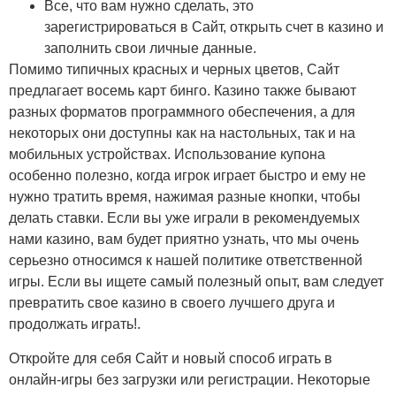
Все, что вам нужно сделать, это
зарегистрироваться в Сайт, открыть счет в казино и
заполнить свои личные данные.
Помимо типичных красных и черных цветов, Сайт
предлагает восемь карт бинго. Казино также бывают
разных форматов программного обеспечения, а для
некоторых они доступны как на настольных, так и на
мобильных устройствах. Использование купона
особенно полезно, когда игрок играет быстро и ему не
нужно тратить время, нажимая разные кнопки, чтобы
делать ставки. Если вы уже играли в рекомендуемых
нами казино, вам будет приятно узнать, что мы очень
серьезно относимся к нашей политике ответственной
игры. Если вы ищете самый полезный опыт, вам следует
превратить свое казино в своего лучшего друга и
продолжать играть!.
Откройте для себя Сайт и новый способ играть в
онлайн-игры без загрузки или регистрации. Некоторые