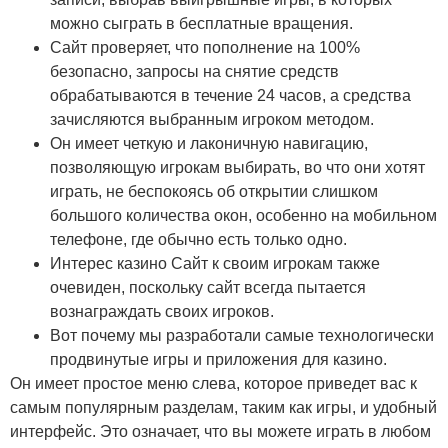
можно сыграть в бесплатные вращения.
Сайт проверяет, что пополнение на 100%
безопасно, запросы на снятие средств
обрабатываются в течение 24 часов, а средства
зачисляются выбранным игроком методом.
Он имеет четкую и лаконичную навигацию,
позволяющую игрокам выбирать, во что они хотят
играть, не беспокоясь об открытии слишком
большого количества окон, особенно на мобильном
телефоне, где обычно есть только одно.
Интерес казино Сайт к своим игрокам также
очевиден, поскольку сайт всегда пытается
вознаграждать своих игроков.
Вот почему мы разработали самые технологически
продвинутые игры и приложения для казино.
Он имеет простое меню слева, которое приведет вас к
самым популярным разделам, таким как игры, и удобный
интерфейс. Это означает, что вы можете играть в любом