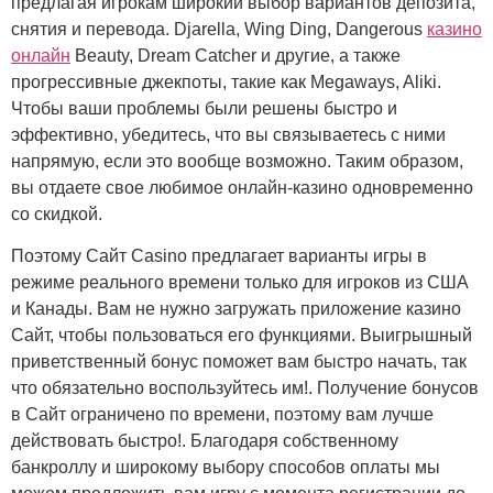
предлагая игрокам широкий выбор вариантов депозита,
снятия и перевода. Djarella, Wing Ding, Dangerous
казино
онлайн
Beauty, Dream Catcher и другие, а также
прогрессивные джекпоты, такие как Megaways, Aliki.
Чтобы ваши проблемы были решены быстро и
эффективно, убедитесь, что вы связываетесь с ними
напрямую, если это вообще возможно. Таким образом,
вы отдаете свое любимое онлайн-казино одновременно
со скидкой.
Поэтому Сайт Casino предлагает варианты игры в
режиме реального времени только для игроков из США
и Канады. Вам не нужно загружать приложение казино
Сайт, чтобы пользоваться его функциями. Выигрышный
приветственный бонус поможет вам быстро начать, так
что обязательно воспользуйтесь им!. Получение бонусов
в Сайт ограничено по времени, поэтому вам лучше
действовать быстро!. Благодаря собственному
банкроллу и широкому выбору способов оплаты мы