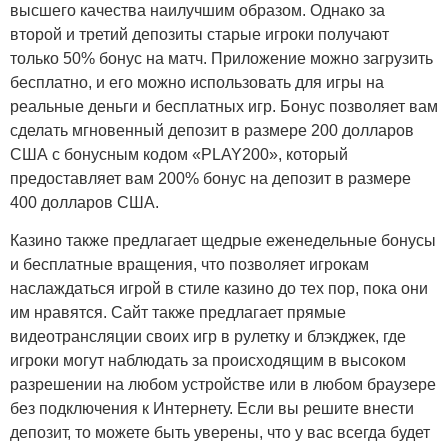
высшего качества наилучшим образом. Однако за
второй и третий депозиты старые игроки получают
только 50% бонус на матч. Приложение можно загрузить
бесплатно, и его можно использовать для игры на
реальные деньги и бесплатных игр. Бонус позволяет вам
сделать мгновенный депозит в размере 200 долларов
США с бонусным кодом «PLAY200», который
предоставляет вам 200% бонус на депозит в размере
400 долларов США.
Казино также предлагает щедрые еженедельные бонусы
и бесплатные вращения, что позволяет игрокам
наслаждаться игрой в стиле казино до тех пор, пока они
им нравятся. Сайт также предлагает прямые
видеотрансляции своих игр в рулетку и блэкджек, где
игроки могут наблюдать за происходящим в высоком
разрешении на любом устройстве или в любом браузере
без подключения к Интернету. Если вы решите внести
депозит, то можете быть уверены, что у вас всегда будет