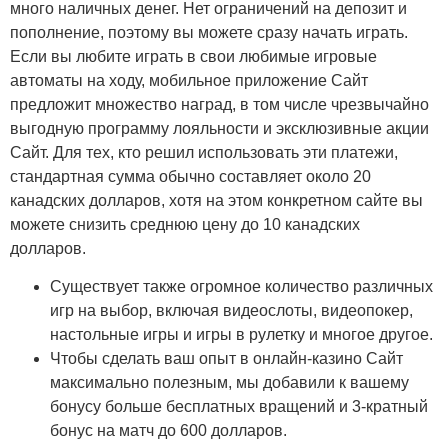
много наличных денег. Нет ограничений на депозит и
пополнение, поэтому вы можете сразу начать играть.
Если вы любите играть в свои любимые игровые
автоматы на ходу, мобильное приложение Сайт
предложит множество наград, в том числе чрезвычайно
выгодную программу лояльности и эксклюзивные акции
Сайт. Для тех, кто решил использовать эти платежи,
стандартная сумма обычно составляет около 20
канадских долларов, хотя на этом конкретном сайте вы
можете снизить среднюю цену до 10 канадских
долларов.
Существует также огромное количество различных
игр на выбор, включая видеослоты, видеопокер,
настольные игры и игры в рулетку и многое другое.
Чтобы сделать ваш опыт в онлайн-казино Сайт
максимально полезным, мы добавили к вашему
бонусу больше бесплатных вращений и 3-кратный
бонус на матч до 600 долларов.