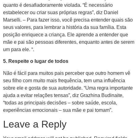
phoenix-hookups-satisfy-girls-in-2023-tried-and-tested/
quanto é desafiadoramente violada. “É necessário
estabelecer ou criar suas próprias regras”, diz Daniel
Marselli. – Para fazer isso, você precisa entender quais são
seus valores, para lembrar a história da sua família. Esta
posição enriquece a criança. Ele aprende a entender que
mãe e pai são pessoas diferentes, enquanto antes de serem
um para ele. “.
5. Respeite o lugar de todos
Não é fácil para muitos pais perceber que outro homem vê
seu filho com muito mais frequência, tem uma influência
sobre ele e gosta de sua autoridade. “Uma regra importante
ajuda a evitar relações tensas”, diz Grazhina Budinaite,
“todas as principais decisões – sobre saúde, escola,
experiências emocionais – sua mãe e pai tomam”.
Leave a Reply