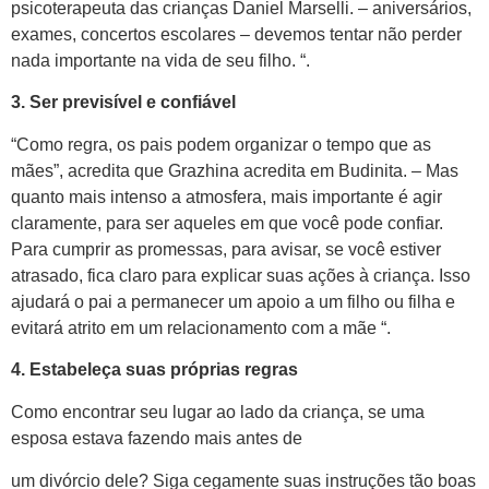
psicoterapeuta das crianças Daniel Marselli. – aniversários,
exames, concertos escolares – devemos tentar não perder
nada importante na vida de seu filho. “.
3. Ser previsível e confiável
“Como regra, os pais podem organizar o tempo que as
mães”, acredita que Grazhina acredita em Budinita. – Mas
quanto mais intenso a atmosfera, mais importante é agir
claramente, para ser aqueles em que você pode confiar.
Para cumprir as promessas, para avisar, se você estiver
atrasado, fica claro para explicar suas ações à criança. Isso
ajudará o pai a permanecer um apoio a um filho ou filha e
evitará atrito em um relacionamento com a mãe “.
4. Estabeleça suas próprias regras
Como encontrar seu lugar ao lado da criança, se uma
esposa estava fazendo mais antes de
https://pihanit.com/2024/01/28/21-great-spots-to-track-down-
um divórcio dele? Siga cegamente suas instruções tão boas