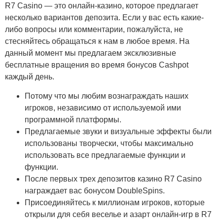
R7 Casino — это онлайн-казино, которое предлагает
несколько вариантов депозита. Если у вас есть какие-
либо вопросы или комментарии, пожалуйста, не
стесняйтесь обращаться к нам в любое время. На
данный момент мы предлагаем эксклюзивные
бесплатные вращения во время бонусов Cashpot
каждый день.
Потому что мы любим вознаграждать наших
игроков, независимо от используемой ими
программной платформы.
Предлагаемые звуки и визуальные эффекты были
использованы творчески, чтобы максимально
использовать все предлагаемые функции и
функции.
После первых трех депозитов казино R7 Casino
награждает вас бонусом DoubleSpins.
Присоединяйтесь к миллионам игроков, которые
открыли для себя веселье и азарт онлайн-игр в R7