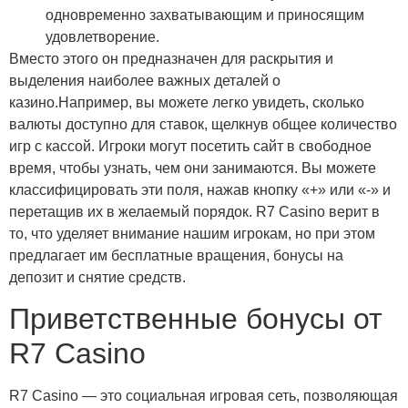
одновременно захватывающим и приносящим
удовлетворение.
Вместо этого он предназначен для раскрытия и
выделения наиболее важных деталей о
казино.Например, вы можете легко увидеть, сколько
валюты доступно для ставок, щелкнув общее количество
игр с кассой. Игроки могут посетить сайт в свободное
время, чтобы узнать, чем они занимаются. Вы можете
классифицировать эти поля, нажав кнопку «+» или «-» и
перетащив их в желаемый порядок. R7 Casino верит в
то, что уделяет внимание нашим игрокам, но при этом
предлагает им бесплатные вращения, бонусы на
депозит и снятие средств.
Приветственные бонусы от
R7 Casino
R7 Casino — это социальная игровая сеть, позволяющая