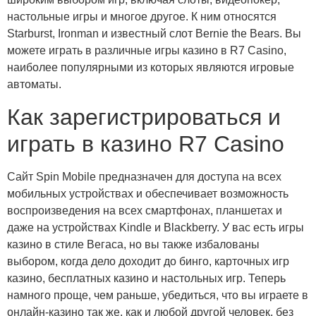
настольные игры и многое другое. К ним относятся
Starburst, Ironman и известный слот Bernie the Bears. Вы
можете играть в различные игры казино в R7 Casino,
наиболее популярными из которых являются игровые
автоматы.
Как зарегистрироваться и
играть в казино R7 Casino
Сайт Spin Mobile предназначен для доступа на всех
мобильных устройствах и обеспечивает возможность
воспроизведения на всех смартфонах, планшетах и
даже на устройствах Kindle и Blackberry. У вас есть игры
казино в стиле Вегаса, но вы также избалованы
выбором, когда дело доходит до бинго, карточных игр
казино, бесплатных казино и настольных игр. Теперь
намного проще, чем раньше, убедиться, что вы играете в
онлайн-казино так же, как и любой другой человек, без