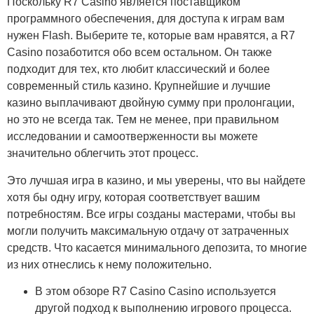
Поскольку R7 Casino является поставщиком
программного обеспечения, для доступа к играм вам
нужен Flash. Выберите те, которые вам нравятся, а R7
Casino позаботится обо всем остальном. Он также
подходит для тех, кто любит классический и более
современный стиль казино. Крупнейшие и лучшие
казино выплачивают двойную сумму при пролонгации,
но это не всегда так. Тем не менее, при правильном
исследовании и самоотверженности вы можете
значительно облегчить этот процесс.
Это лучшая игра в казино, и мы уверены, что вы найдете
хотя бы одну игру, которая соответствует вашим
потребностям. Все игры созданы мастерами, чтобы вы
могли получить максимальную отдачу от затраченных
средств. Что касается минимального депозита, то многие
из них отнеслись к нему положительно.
В этом обзоре R7 Casino Casino используется
другой подход к выполнению игрового процесса.