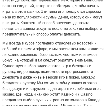
внести депозит. Мы перечислили некоторые из наиболее
важных сведений, которые необходимы, чтобы начать
играть в этом казино. Эти типы игр пользуются спросом
из-за их популярности и суммы денег, которую они могут
выиграть. Конкретный способ внесения депозита
появится в вашем аккаунте после того, как вы выберете
предпочтительный способ оплаты депозита.
Мы всегда в курсе последних отраслевых новостей и
событий в прямом эфире, и мы расскажем вам, является
ли казино законным, безопасным, честным или имеет
бонус, на который вам следует обратить внимание.
Существует выбор видео-слотов, игр в блэкджек и
рулетку, видео-покер, возможности прогрессивного
джекпота и даже живые версии игр в покер, баккару,
блэкджек и рулетку. Мы хотим, чтобы у наших игроков
был доступ и инструменты для игры в их любимые игры
казино, где, когда и как они хотят. Казино R7 Casino
предлагает выбор лучших игровых автоматов в Канаде,
в том числе прогрессивный слот Microgaming Tiki’s