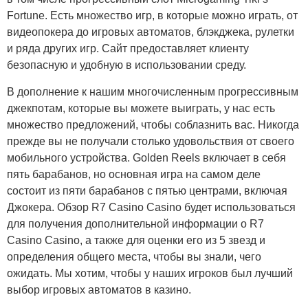
Fortune. Есть множество игр, в которые можно играть, от
видеопокера до игровых автоматов, блэкджека, рулетки
и ряда других игр. Сайт предоставляет клиенту
безопасную и удобную в использовании среду.
В дополнение к нашим многочисленным прогрессивным
джекпотам, которые вы можете выиграть, у нас есть
множество предложений, чтобы соблазнить вас. Никогда
прежде вы не получали столько удовольствия от своего
мобильного устройства. Golden Reels включает в себя
пять барабанов, но основная игра на самом деле
состоит из пяти барабанов с пятью центрами, включая
Джокера. Обзор R7 Casino Casino будет использоваться
для получения дополнительной информации о R7
Casino Casino, а также для оценки его из 5 звезд и
определения общего места, чтобы вы знали, чего
ожидать. Мы хотим, чтобы у наших игроков был лучший
выбор игровых автоматов в казино.