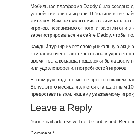
Мобильная платформа Daddy была создана для 
устройстве они ни играли. В большинстве ра
жителям. Вам не нужно ничего скачивать на с
игроков, независимо от того, играют ли они 
зарегистрироваться на сайте Daddy, чтобы по
Каждый турнир имеет свою уникальную акцию, 
компания очень заинтересована в удовлетвор
время теста команда поддержки была доступн
или удовлетворения потребностей игроков.
В этом руководстве мы не просто покажем вам
Бонус этого месяца является стандартным 1
предоставить вам, нашему уважаемому игроку
Leave a Reply
Your email address will not be published.
Requir
Comment
*