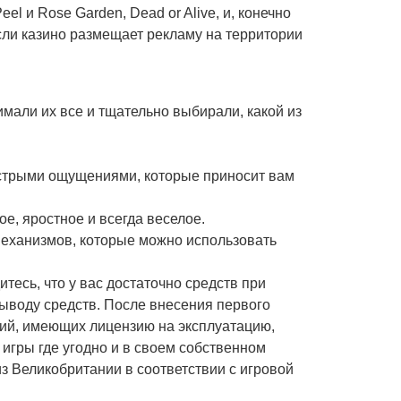
el и Rose Garden, Dead or Alive, и, конечно
если казино размещает рекламу на территории
мали их все и тщательно выбирали, какой из
 острыми ощущениями, которые приносит вам
е, яростное и всегда веселое.
 механизмов, которые можно использовать
тесь, что у вас достаточно средств при
ыводу средств. После внесения первого
ний, имеющих лицензию на эксплуатацию,
игры где угодно и в своем собственном
з Великобритании в соответствии с игровой