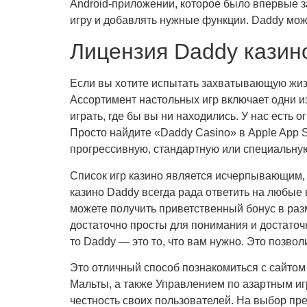
Android-приложении, которое было впервые 
игру и добавлять нужные функции. Daddy мож
Лицензия Daddy казин
Если вы хотите испытать захватывающую жизн
Ассортимент настольных игр включает одни и
играть, где бы вы ни находились. У нас есть
Просто найдите «Daddy Casino» в Apple App Sto
прогрессивную, стандартную или специальну
Список игр казино является исчерпывающим, 
казино Daddy всегда рада ответить на любые 
можете получить приветственный бонус в разм
достаточно просты для понимания и достаточ
то Daddy — это то, что вам нужно. Это позволи
Это отличный способ познакомиться с сайтом
Мальты, а также Управлением по азартным иг
честность своих пользователей. На выбор пред