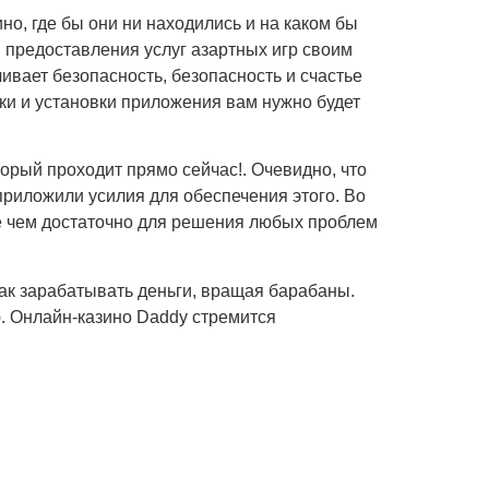
о, где бы они ни находились и на каком бы
 предоставления услуг азартных игр своим
ивает безопасность, безопасность и счастье
зки и установки приложения вам нужно будет
торый проходит прямо сейчас!. Очевидно, что
риложили усилия для обеспечения этого. Во
ее чем достаточно для решения любых проблем
как зарабатывать деньги, вращая барабаны.
. Онлайн-казино Daddy стремится