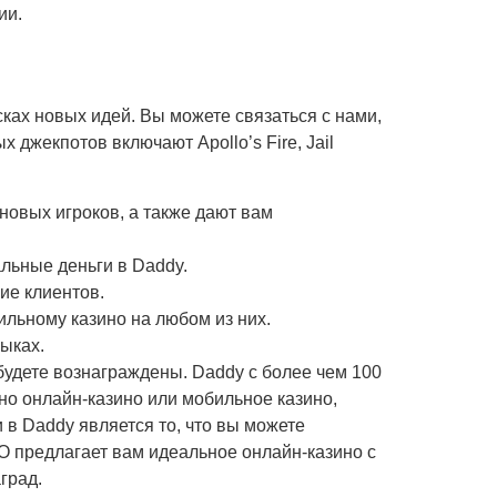
ии.
сках новых идей. Вы можете связаться с нами,
джекпотов включают Apollo’s Fire, Jail
новых игроков, а также дают вам
альные деньги в Daddy.
ие клиентов.
бильному казино на любом из них.
ыках.
 будете вознаграждены. Daddy с более чем 100
но онлайн-казино или мобильное казино,
 в Daddy является то, что вы можете
GO предлагает вам идеальное онлайн-казино с
град.