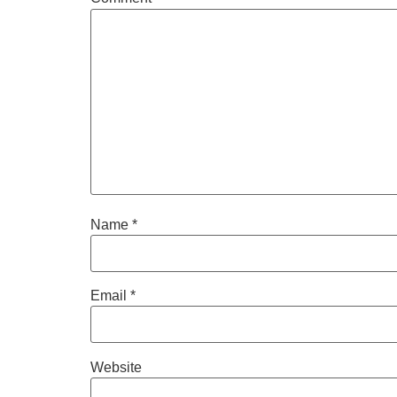
Name
*
Email
*
Website