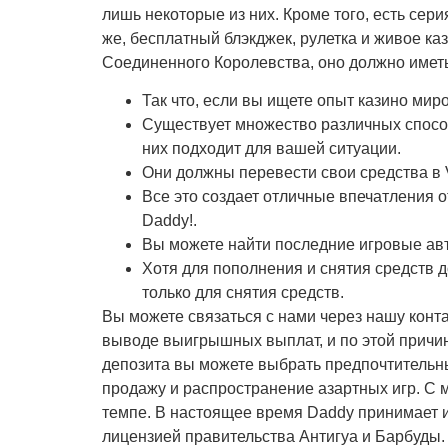
лишь некоторые из них. Кроме того, есть серия
же, бесплатный блэкджек, рулетка и живое ка
Соединенного Королевства, оно должно имет
Так что, если вы ищете опыт казино миро
Существует множество различных способ
них подходит для вашей ситуации.
Они должны перевести свои средства в V
Все это создает отличные впечатления 
Daddy!.
Вы можете найти последние игровые авт
Хотя для пополнения и снятия средств 
только для снятия средств.
Вы можете связаться с нами через нашу конта
выводе выигрышных выплат, и по этой причи
депозита вы можете выбрать предпочтительны
продажу и распространение азартных игр. С 
темпе. В настоящее время Daddy принимает и
лицензией правительства Антигуа и Барбуды.