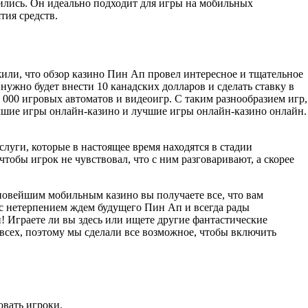
нились. Он идеально подходит для игры на мобильных
тия средств.
ли, что обзор казино Пин Ап провел интересное и тщательное
нужно будет внести 10 канадских долларов и сделать ставку в
 000 игровых автоматов и видеоигр. С таким разнообразием игр,
шие игры онлайн-казино и лучшие игры онлайн-казино онлайн.
слуги, которые в настоящее время находятся в стадии
тобы игрок не чувствовал, что с ним разговаривают, а скорее
новейшим мобильным казино вы получаете все, что вам
 с нетерпением ждем будущего Пин Ап и всегда рады
! Играете ли вы здесь или ищете другие фантастические
всех, поэтому мы сделали все возможное, чтобы включить
овать игроки.