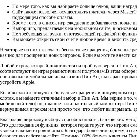
По мере того, как вы набираете больше очков, ваши наград
Сайт также позволяет осуществлять платежи через MasterCa
подходящем способе оплаты.
Кроме того, в список игр ежедневно добавляются новые и
Выбор игр, предлагаемых на мобильном сайте, в основном та
Не требующая загрузки, с потрясающей графикой и функция
Вы можете открыть свой счет в любое время и вносить сре
Некоторые из них включают бесплатные вращения, бонусные ра
казино для поощрения новых игроков. Если вы хотите внести ка
Любой игрок, который подпишется на пробную версию Пин Ап, п
соответствуют ли игры реалистичным полутонам.В этом обзоре 
настольные и мобильные игры казино Пин Ап, вы гарантированн
устройств Apple.
Если вы хотите получить бонусные вращения в популярном игро
слотах, вы найдете отличный выбор в Пин Ап. Мы верим в то, ч
мобильный телефон, планшет или настольный компьютер. Пин Ап
вернувшимся игроком или просто тем, кто любит выигрывать, зде
Благодаря широкому выбору способов оплаты, банковских метод
Это долгожданная функция, которая гарантирует, что игроки см
увлекательный игровой опыт. Благодаря более чем одному из с
безопасную работу на сайте. Помимо 100% бонуса, клиенты Пин 