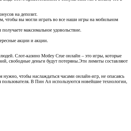
онусов на депозит.
ом, чтобы вы могли играть во все наши игры на мобильном
ы получаете максимальное удовольствие.
ересные акции и акции.
людей. Слот-казино Motley Crue онлайн – это игры, которые
вий, свободные деньги будут потеряны.Эти лимиты составляют
 нужно, чтобы наслаждаться часами онлайн-игр, не опасаясь
я пользователя. В Пин Ап используются новейшие технологии,