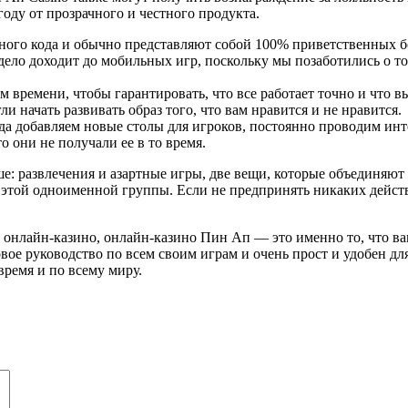
оду от прозрачного и честного продукта.
ного кода и обычно представляют собой 100% приветственных б
дело доходит до мобильных игр, поскольку мы позаботились о т
м времени, чтобы гарантировать, что все работает точно и что в
и начать развивать образ того, что вам нравится и не нравится.
а добавляем новые столы для игроков, постоянно проводим инт
о они не получали ее в то время.
: развлечения и азартные игры, две вещи, которые объединяют 
 этой одноименной группы. Если не предпринять никаких дейст
онлайн-казино, онлайн-казино Пин Ап — это именно то, что вам
ое руководство по всем своим играм и очень прост и удобен дл
время и по всему миру.