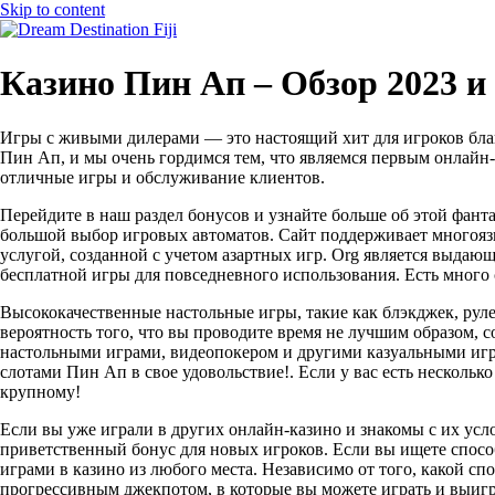
Skip to content
Казино Пин Ап – Обзор 2023 и
Игры с живыми дилерами — это настоящий хит для игроков благ
Пин Ап, и мы очень гордимся тем, что являемся первым онлайн
отличные игры и обслуживание клиентов.
Перейдите в наш раздел бонусов и узнайте больше об этой фан
большой выбор игровых автоматов. Сайт поддерживает многоязы
услугой, созданной с учетом азартных игр. Org является выдающ
бесплатной игры для повседневного использования. Есть много с
Высококачественные настольные игры, такие как блэкджек, рулет
вероятность того, что вы проводите время не лучшим образом, с
настольными играми, видеопокером и другими казуальными игра
слотами Пин Ап в свое удовольствие!. Если у вас есть нескольк
крупному!
Если вы уже играли в других онлайн-казино и знакомы с их усл
приветственный бонус для новых игроков. Если вы ищете спосо
играми в казино из любого места. Независимо от того, какой сп
прогрессивным джекпотом, в которые вы можете играть и выигр