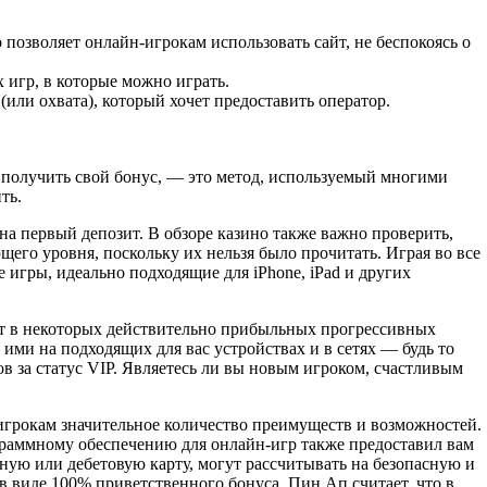
о позволяет онлайн-игрокам использовать сайт, не беспокоясь о
 игр, в которые можно играть.
 (или охвата), который хочет предоставить оператор.
получить свой бонус, — это метод, используемый многими
ть.
 первый депозит. В обзоре казино также важно проверить,
го уровня, поскольку их нельзя было прочитать. Играя во все
игры, идеально подходящие для iPhone, iPad и других
зет в некоторых действительно прибыльных прогрессивных
ими на подходящих для вас устройствах и в сетях — будь то
 за статус VIP. Являетесь ли вы новым игроком, счастливым
игрокам значительное количество преимуществ и возможностей.
ограммному обеспечению для онлайн-игр также предоставил вам
ную или дебетовую карту, могут рассчитывать на безопасную и
в виде 100% приветственного бонуса. Пин Ап считает, что в