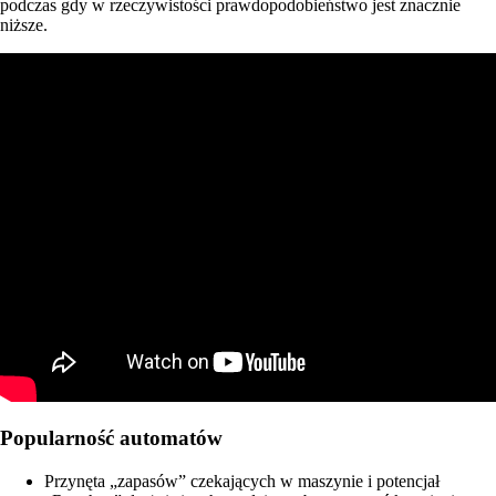
podczas gdy w rzeczywistości prawdopodobieństwo jest znacznie
niższe.
Popularność automatów
Przynęta „zapasów” czekających w maszynie i potencjał