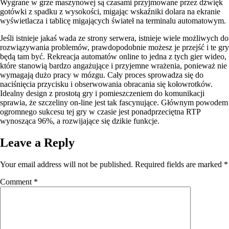
Wygrane w grze maszynowej są czasami przyjmowane przez dźwięk
gotówki z spadku z wysokości, migając wskaźniki dolara na ekranie
wyświetlacza i tablicę migających świateł na terminalu automatowym.
Jeśli istnieje jakaś wada ze strony serwera, istnieje wiele możliwych do
rozwiązywania problemów, prawdopodobnie możesz je przejść i te gry
będą tam być. Rekreacja automatów online to jedna z tych gier wideo,
które stanowią bardzo angażujące i przyjemne wrażenia, ponieważ nie
wymagają dużo pracy w mózgu. Cały proces sprowadza się do
naciśnięcia przycisku i obserwowania obracania się kołowrotków.
Idealny design z prostotą gry i pomieszczeniem do komunikacji
sprawia, że ​​szczeliny on-line jest tak fascynujące. Głównym powodem
ogromnego sukcesu tej gry w czasie jest ponadprzeciętna RTP
wynosząca 96%, a rozwijające się dzikie funkcje.
Leave a Reply
Your email address will not be published.
Required fields are marked
*
Comment
*