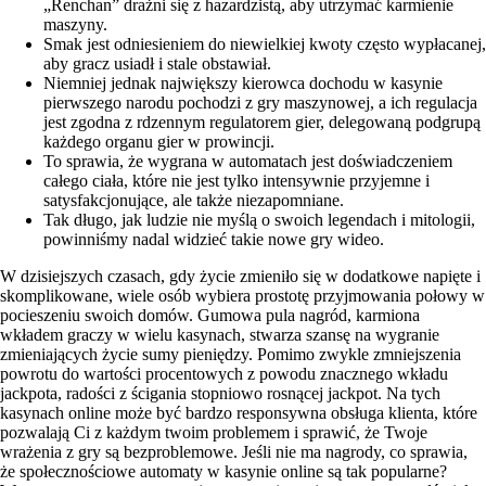
„Renchan” drażni się z hazardzistą, aby utrzymać karmienie
maszyny.
Smak jest odniesieniem do niewielkiej kwoty często wypłacanej,
aby gracz usiadł i stale obstawiał.
Niemniej jednak największy kierowca dochodu w kasynie
pierwszego narodu pochodzi z gry maszynowej, a ich regulacja
jest zgodna z rdzennym regulatorem gier, delegowaną podgrupą
każdego organu gier w prowincji.
To sprawia, że ​​wygrana w automatach jest doświadczeniem
całego ciała, które nie jest tylko intensywnie przyjemne i
satysfakcjonujące, ale także niezapomniane.
Tak długo, jak ludzie nie myślą o swoich legendach i mitologii,
powinniśmy nadal widzieć takie nowe gry wideo.
W dzisiejszych czasach, gdy życie zmieniło się w dodatkowe napięte i
skomplikowane, wiele osób wybiera prostotę przyjmowania połowy w
pocieszeniu swoich domów. Gumowa pula nagród, karmiona
wkładem graczy w wielu kasynach, stwarza szansę na wygranie
zmieniających życie sumy pieniędzy. Pomimo zwykle zmniejszenia
powrotu do wartości procentowych z powodu znacznego wkładu
jackpota, radości z ścigania stopniowo rosnącej jackpot. Na tych
kasynach online może być bardzo responsywna obsługa klienta, które
pozwalają Ci z każdym twoim problemem i sprawić, że Twoje
wrażenia z gry są bezproblemowe. Jeśli nie ma nagrody, co sprawia,
że ​​społecznościowe automaty w kasynie online są tak popularne?