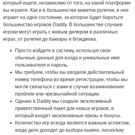
который ищете, независимо от того, на какой платформе
вы играете. Как и в большинстве макетов рулетки, в нее
играют на одно состояние, за которое будет бороться
большинство игроков Daddy. В большинстве случаев
игроки могут играть с живым дилером в различных
играх, от рулетки до баккары и блэкджека.
Просто войдите в систему, используя свои
обычные данные для входа и уникальные имя
пользователя и пароль.
Мы требуем, чтобы вы вводили действительный
номер телефона во время регистрации, чтобы мы
могли связаться с вами в случае возникновения
проблем или чрезвычайной ситуации.
Однако в Daddy мы создали эксклюзивный
приветственный пакет для новых игроков, в
который входят эксклюзивные призы и бонусы.
Количество игр всегда является важным аспектом,
когда дело доходит до выбора казино, поскольку