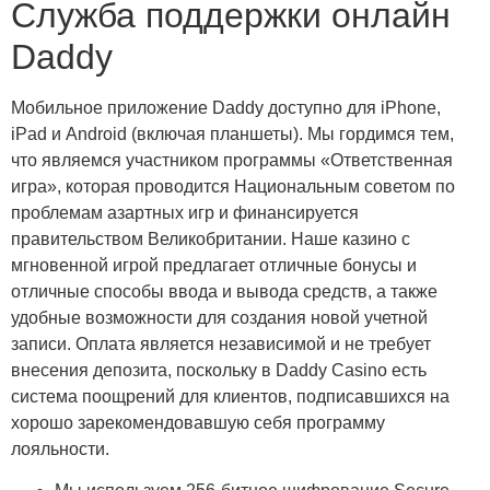
Служба поддержки онлайн
Daddy
Мобильное приложение Daddy доступно для iPhone,
iPad и Android (включая планшеты). Мы гордимся тем,
что являемся участником программы «Ответственная
игра», которая проводится Национальным советом по
проблемам азартных игр и финансируется
правительством Великобритании. Наше казино с
мгновенной игрой предлагает отличные бонусы и
отличные способы ввода и вывода средств, а также
удобные возможности для создания новой учетной
записи. Оплата является независимой и не требует
внесения депозита, поскольку в Daddy Casino есть
система поощрений для клиентов, подписавшихся на
хорошо зарекомендовавшую себя программу
лояльности.