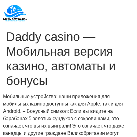
Daddy casino —
Мобильная версия
казино, автоматы и
бонусы
Мобильные устройства: наши приложения для
мобильных казино доступны как для Apple, так и для
Android. – Бонусный символ: Если вы видите на
барабанах 5 золотых сундуков с сокровищами, это
означает, что вы их выиграли! Это означает, что даже
канадцы и другие граждане Великобритании могут