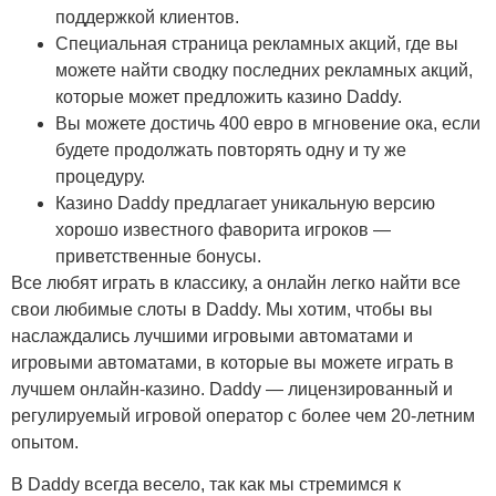
поддержкой клиентов.
Специальная страница рекламных акций, где вы
можете найти сводку последних рекламных акций,
которые может предложить казино Daddy.
Вы можете достичь 400 евро в мгновение ока, если
будете продолжать повторять одну и ту же
процедуру.
Казино Daddy предлагает уникальную версию
хорошо известного фаворита игроков —
приветственные бонусы.
Все любят играть в классику, а онлайн легко найти все
свои любимые слоты в Daddy. Мы хотим, чтобы вы
наслаждались лучшими игровыми автоматами и
игровыми автоматами, в которые вы можете играть в
лучшем онлайн-казино. Daddy — лицензированный и
регулируемый игровой оператор с более чем 20-летним
опытом.
В Daddy всегда весело, так как мы стремимся к