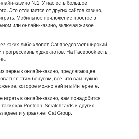
нлайн-казино №1! У нас есть большое
го. Это отличается от других сайтов казино,
играть. Мобильное приложение простое в
ильном или онлайн-казино, включая живое
без каких-либо хлопот. Cat предлагает широкий
 и прогрессивных джекпотов. На Facebook есть
нь.
но из первых онлайн-казино, предлагающее
оваться этим бонусом, все, что вам нужно
ожение, которое можно найти в Интернете.
е играть в онлайн-казино, вам понадобится
аких как Pontoon, Scratchcards и других
владеет и управляет Cat Group.