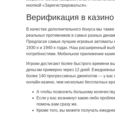
кнопкой «Зарегистрироваться».
Верификация в казино
В качестве дополнительного бонуса мы также
реальных противников в самых разных динамич
Предлагая самые лучшие игровые автоматы к
1930-х и 1940-х годах. Наш расширенный выб
потребностями. Мобильное приложение казино
Игроки достигают более быстрого времени выв
деньгам примерно через 12 дней. Ежедневные
более 140 прогрессивных джекпотов — у вас в
онлайн-казино, чем несколько бесплатных вр
А чтобы позволить большому количеству 
Если у вас возникнут какие-либо пробл
помочь вам сразу же.
Кроме того, вы можете получать ежедне