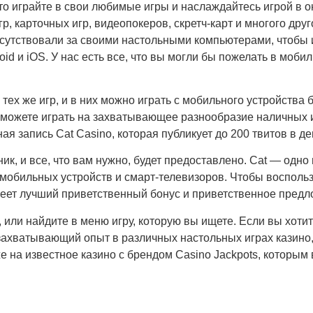
то играйте в свои любимые игры и наслаждайтесь игрой в о
, карточных игр, видеопокеров, скретч-карт и многого друго
исутствовали за своими настольными компьютерами, чтобы 
oid и iOS. У нас есть все, что вы могли бы пожелать в моб
тех же игр, и в них можно играть с мобильного устройства 
вы можете играть на захватывающее разнообразие наличных
тная запись Cat Casino, которая публикует до 200 твитов в де
бник, и все, что вам нужно, будет предоставлено. Cat — од
с мобильных устройств и смарт-телевизоров. Чтобы воспольз
имеет лучший приветственный бонус и приветственное предл
 или найдите в меню игру, которую вы ищете. Если вы хотит
ахватывающий опыт в различных настольных играх казино, т
е на известное казино с брендом Casino Jackpots, которым 