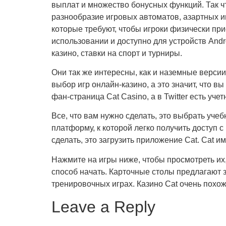
выплат и множество бонусных функций. Так ч
разнообразие игровых автоматов, азартных игр
которые требуют, чтобы игроки физически пр
использовании и доступно для устройств Andr
казино, ставки на спорт и турниры.
Они так же интересны, как и наземные версии 
выбор игр онлайн-казино, а это значит, что 
фан-страница Cat Casino, а в Twitter есть уче
Все, что вам нужно сделать, это выбрать уче
платформу, к которой легко получить доступ 
сделать, это загрузить приложение Cat. Cat 
Нажмите на игры ниже, чтобы просмотреть их,
способ начать. Карточные столы предлагают з
тренировочных играх. Казино Cat очень похож
Leave a Reply