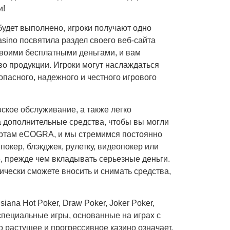
и!
 будет выполнено, игроки получают одно
sino посвятила раздел своего веб-сайта
 своими бесплатными деньгами, и вам
тво продукции. Игроки могут наслаждаться
опасного, надежного и честного игрового
ское обслуживание, а также легко
 дополнительные средства, чтобы вы могли
артам eCOGRA, и мы стремимся постоянно
окер, блэкджек, рулетку, видеопокер или
е, прежде чем вкладывать серьезные деньги.
ически сможете вносить и снимать средства,
iana Hot Poker, Draw Poker, Joker Poker,
 специальные игры, основанные на играх с
о растущее и прогрессивное казино означает,