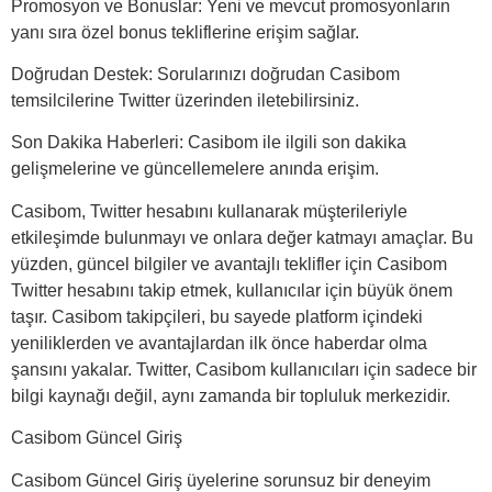
Promosyon ve Bonuslar: Yeni ve mevcut promosyonların
yanı sıra özel bonus tekliflerine erişim sağlar.
Doğrudan Destek: Sorularınızı doğrudan Casibom
temsilcilerine Twitter üzerinden iletebilirsiniz.
Son Dakika Haberleri: Casibom ile ilgili son dakika
gelişmelerine ve güncellemelere anında erişim.
Casibom, Twitter hesabını kullanarak müşterileriyle
etkileşimde bulunmayı ve onlara değer katmayı amaçlar. Bu
yüzden, güncel bilgiler ve avantajlı teklifler için Casibom
Twitter hesabını takip etmek, kullanıcılar için büyük önem
taşır. Casibom takipçileri, bu sayede platform içindeki
yeniliklerden ve avantajlardan ilk önce haberdar olma
şansını yakalar. Twitter, Casibom kullanıcıları için sadece bir
bilgi kaynağı değil, aynı zamanda bir topluluk merkezidir.
Casibom Güncel Giriş
Casibom Güncel Giriş üyelerine sorunsuz bir deneyim