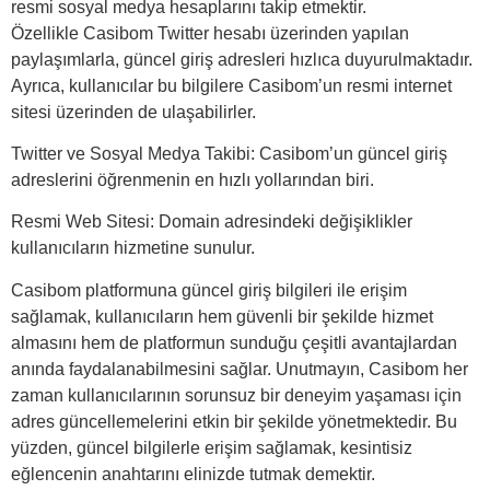
resmi sosyal medya hesaplarını takip etmektir.
Özellikle Casibom Twitter hesabı üzerinden yapılan
paylaşımlarla, güncel giriş adresleri hızlıca duyurulmaktadır.
Ayrıca, kullanıcılar bu bilgilere Casibom’un resmi internet
sitesi üzerinden de ulaşabilirler.
Twitter ve Sosyal Medya Takibi: Casibom’un güncel giriş
adreslerini öğrenmenin en hızlı yollarından biri.
Resmi Web Sitesi: Domain adresindeki değişiklikler
kullanıcıların hizmetine sunulur.
Casibom platformuna güncel giriş bilgileri ile erişim
sağlamak, kullanıcıların hem güvenli bir şekilde hizmet
almasını hem de platformun sunduğu çeşitli avantajlardan
anında faydalanabilmesini sağlar. Unutmayın, Casibom her
zaman kullanıcılarının sorunsuz bir deneyim yaşaması için
adres güncellemelerini etkin bir şekilde yönetmektedir. Bu
yüzden, güncel bilgilerle erişim sağlamak, kesintisiz
eğlencenin anahtarını elinizde tutmak demektir.