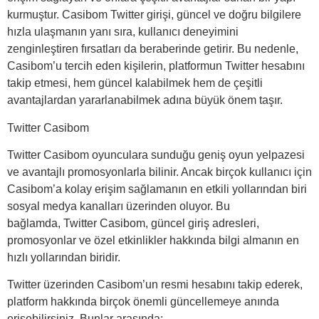
kurmuştur. Casibom Twitter girişi, güncel ve doğru bilgilere
hızla ulaşmanın yanı sıra, kullanıcı deneyimini
zenginleştiren fırsatları da beraberinde getirir. Bu nedenle,
Casibom’u tercih eden kişilerin, platformun Twitter hesabını
takip etmesi, hem güncel kalabilmek hem de çeşitli
avantajlardan yararlanabilmek adına büyük önem taşır.
Twitter Casibom
Twitter Casibom oyunculara sunduğu geniş oyun yelpazesi
ve avantajlı promosyonlarla bilinir. Ancak birçok kullanıcı için
Casibom’a kolay erişim sağlamanın en etkili yollarından biri
sosyal medya kanalları üzerinden oluyor. Bu
bağlamda, Twitter Casibom, güncel giriş adresleri,
promosyonlar ve özel etkinlikler hakkında bilgi almanın en
hızlı yollarından biridir.
Twitter üzerinden Casibom’un resmi hesabını takip ederek,
platform hakkında birçok önemli güncellemeye anında
erişebilirsiniz. Bunlar arasında: