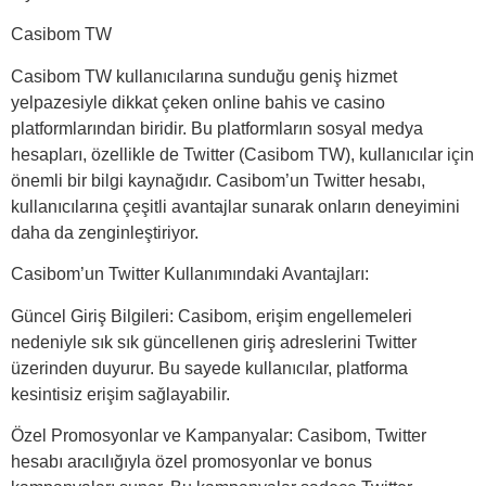
Casibom TW
Casibom TW kullanıcılarına sunduğu geniş hizmet
yelpazesiyle dikkat çeken online bahis ve casino
platformlarından biridir. Bu platformların sosyal medya
hesapları, özellikle de Twitter (Casibom TW), kullanıcılar için
önemli bir bilgi kaynağıdır. Casibom’un Twitter hesabı,
kullanıcılarına çeşitli avantajlar sunarak onların deneyimini
daha da zenginleştiriyor.
Casibom’un Twitter Kullanımındaki Avantajları:
Güncel Giriş Bilgileri: Casibom, erişim engellemeleri
nedeniyle sık sık güncellenen giriş adreslerini Twitter
üzerinden duyurur. Bu sayede kullanıcılar, platforma
kesintisiz erişim sağlayabilir.
Özel Promosyonlar ve Kampanyalar: Casibom, Twitter
hesabı aracılığıyla özel promosyonlar ve bonus