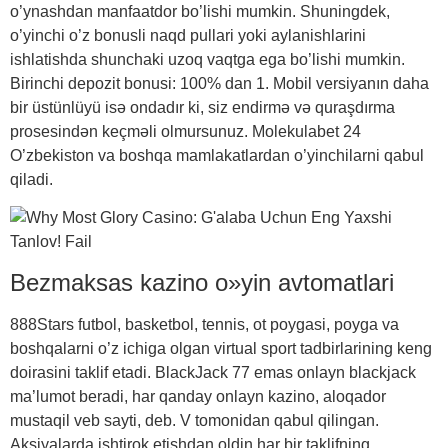
o’ynashdan manfaatdor bo’lishi mumkin. Shuningdek,
o’yinchi o’z bonusli naqd pullari yoki aylanishlarini
ishlatishda shunchaki uzoq vaqtga ega bo’lishi mumkin.
Birinchi depozit bonusi: 100% dan 1. Mobil versiyanın daha
bir üstünlüyü isə ondadır ki, siz endirmə və quraşdırma
prosesindən keçməli olmursunuz. Molekulabet 24
O’zbekiston va boshqa mamlakatlardan o’yinchilarni qabul
qiladi.
Bezmaksas kazino o»yin avtomatlari
888Stars futbol, basketbol, tennis, ot poygasi, poyga va
boshqalarni o’z ichiga olgan virtual sport tadbirlarining keng
doirasini taklif etadi. BlackJack 77 emas onlayn blackjack
ma’lumot beradi, har qanday onlayn kazino, aloqador
mustaqil veb sayti, deb. V tomonidan qabul qilingan.
Aksiyalarda ishtirok etishdan oldin har bir taklifning