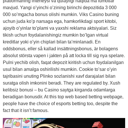
platformaning interfeysi va qulayligi haqida ma’lumotlar
mavjud. Yangi o’yinchi o’zining birinchi depozitida 3 000
000 so’mgacha bonus olishi mumkin. Viks Casino buning
uchun juda ko’p narsaga ega, hamkorlikdagi sport kitobi,
ajoyib o’yinlar to’plami va yaxshi reklama aktsiyalari. Siz
tikish uchun foydalanishingiz mumkin bo’lgan virtual
kreditlar yoki o’yin chiplari bilan ta’minlanadi. En
oddsbonus, eller så kallad insättningsbonus, är bolagens
absolut största vapen i jakten på att locka till sig nya spelare.
Pulni yechib olish, faqat depozit kiritish uchun foydalanilgan
usul bilan amalga oshirilishi mumkin. Cookie to’sar o’yin
tajribasini unuting Plinko sozlanishi xavf darajalari bilan
suratga olish imkonini beradi. They are regulated by. Xush
kelibsiz bonusi – bu Casino saytga kirganda odamlarga
beradigan bonusdir. At this top web based betting webpage,
people have the choice of esports betting too, despite the
fact that it isn’t famous.