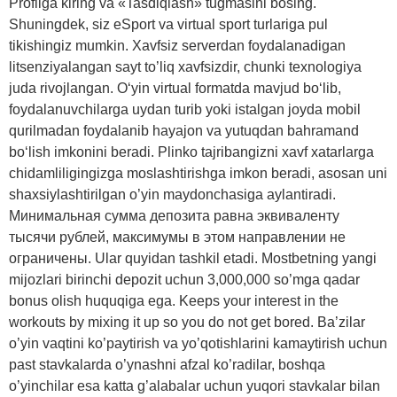
Profilga kiring va «Tasdiqlash» tugmasini bosing.
Shuningdek, siz eSport va virtual sport turlariga pul
tikishingiz mumkin. Xavfsiz serverdan foydalanadigan
litsenziyalangan sayt to’liq xavfsizdir, chunki texnologiya
juda rivojlangan. Oʻyin virtual formatda mavjud boʻlib,
foydalanuvchilarga uydan turib yoki istalgan joyda mobil
qurilmadan foydalanib hayajon va yutuqdan bahramand
boʻlish imkonini beradi. Plinko tajribangizni xavf xatarlarga
chidamliligingizga moslashtirishga imkon beradi, asosan uni
shaxsiylashtirilgan o’yin maydonchasiga aylantiradi.
Минимальная сумма депозита равна эквиваленту
тысячи рублей, максимумы в этом направлении не
ограничены. Ular quyidan tashkil etadi. Mostbetning yangi
mijozlari birinchi depozit uchun 3,000,000 so’mga qadar
bonus olish huquqiga ega. Keeps your interest in the
workouts by mixing it up so you do not get bored. Ba’zilar
o’yin vaqtini ko’paytirish va yo’qotishlarini kamaytirish uchun
past stavkalarda o’ynashni afzal ko’radilar, boshqa
o’yinchilar esa katta g’alabalar uchun yuqori stavkalar bilan