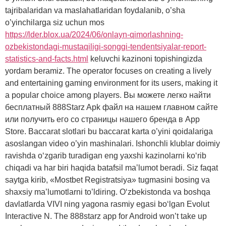
tajribalaridan va maslahatlaridan foydalanib, o’sha
o’yinchilarga siz uchun mos
https://lder.blox.ua/2024/06/onlayn-qimorlashning-
ozbekistondagi-mustaqiligi-songgi-tendentsiyalar-report-
statistics-and-facts.html
keluvchi kazinoni topishingizda
yordam beramiz. The operator focuses on creating a lively
and entertaining gaming environment for its users, making it
a popular choice among players. Вы можете легко найти
бесплатный 888Starz Apk файл на нашем главном сайте
или получить его со страницы нашего бренда в App
Store. Baccarat slotlari bu baccarat karta o’yini qoidalariga
asoslangan video o’yin mashinalari. Ishonchli klublar doimiy
ravishda oʻzgarib turadigan eng yaxshi kazinolarni koʻrib
chiqadi va har biri haqida batafsil maʼlumot beradi. Siz faqat
saytga kirib, «Mostbet Registratsiya» tugmasini bosing va
shaxsiy ma’lumotlarni to’ldiring. Oʻzbekistonda va boshqa
davlatlarda VIVI ning yagona rasmiy egasi boʻlgan Evolut
Interactive N. The 888starz app for Android won’t take up