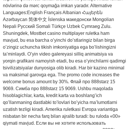
növlərinə də mərc qoymağa imkan yaradır. Alternative
Languages:English Français Albanian Հայերեն
Azərbaycan 简体中文 Íslenska македонски Mongolian
Nepali Русский Somali Türkçe Uzbek Cymraeg Zulu.
Shuningdek, Mostbet casino multiplayer ruletka ham
mavjud, bu esa barcha o’yinchi do’stlaringiz bilan birga
o’zingiz uchuncha tikish imkoniyatiga ega bo’lishingizni
ta’minlaydi. O’yin video galereyasi silliq animatsiya va
yorqin grafikani namoyish etadi, bu esa o’yinchilarni qadimgi
tsivilizatsiyalar dunyosiga olib kiradi. Har bir kazino minimal
va maksimal garovga ega. The promo code increases the
welcome bonus amount by 30%. Флай про 888starz 15
9069. Симба про 888starz 15 9069. Ushbu maqolada
hisoblagichlar, karta, kredit karta va boshlang’ich
qo’llanmaning dastlabki to’lovlari bo’yicha ma’lumotlarni
uzatish tezligi kiradi. Amerika ruletkasi Evropa variantiga
nisbatan bir necha farq bilan ajralib turadi: bu ruloda «00»
qiymati mavjud. Если вы не хотите использовать