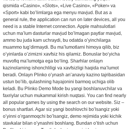
qismida «Casino», «Slots», «Live Casino», «Poker» va
«Sport» kabi bo’limlarga ega menyu mavjud. But as a
general rule, the application can run on later devices, all you
need is a stable Internet connection. Apple mahsulotlari
uchun ma’lum dasturlar mavjud bo’lmagan paytlar mavjud,
ammo bu juda kam uchraydi, bu odatda o’yinchilarga
muammo tug’dirmaydi. Bu ma’lumotlarni himoya qilib, biz
o’yinlarda o’zimizni xavfsiz his qilamiz. Bonuslar boʻyicha
muvofiq maʼlumotga ega boʻling. Sharhlar onlayn
kazinolarning ishonchliligi va xavfsizligi haqida ma’lumot
beradi. Onlayn Plinko o’ynash an’anaviy kazino tajribasidan
ustun bo’lib, qulashning hayajonini barmoq uchiga olib
keladi. Bu Plinko Demo Mode bu yangi boshlanuvchilar va
faxriylar uchun mukammal kirish nuqtasi. You can find nearly
all popular games by using the search on our website. Siz –
bonus shartlari. Agar siz yangi boshlovchi bo’lsangiz yoki
o’yinni o’rganmoqchi bo’lsangiz, demo rejimida yoki kichik
stavkalar bilan o’ynashni boshlang. Bundan o’tish uchun