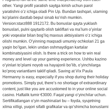
other. Yangi profil yaratish saytga kirish uchun parol
yaratishni o’z ichiga oladi Pin Up. Bundan tashqari, ularning
ko’plarini dastlab bepul sinab ko’rish mumkin.
Version:starz888 1912172. Bu bonuslar qayta yuklash
bonuslari, pulni qaytarib olish takliflari va ma’lum o’yinlar
yoki voqealar bilan bog’liq maxsus aktsiyalarni o’z ichiga
olishi mumkin. O’yinning maqsadi umumiy ochkolari 21 ga
yaqin bo’lgan, lekin undan oshmaydigan kartalar
kombinatsiyasini olish. Is there a trick on how to win real
money and level up your gaming experience. Ushbu kazino
o’yinlari to’plami noyob va hayajonli bo’lib, o’yinchilarga
ko’proq variantlarni taklif qiladi. Saving at Vix Paula
Hermanny is easy, especially if you shop during their holiday
promotions. Simply put, there’s no shortage of extraordinary
content, just like you are accustomed to in your online social
casino. Haftalik turnir €3000. Faqat yangi o’yinchilar uchun.
Sertifikatlangan o’yin mashinalari bu – foyda, syujetning
xilma xilligi, yuqori sifatli grafikalar va qo’shimcha bonuslarni