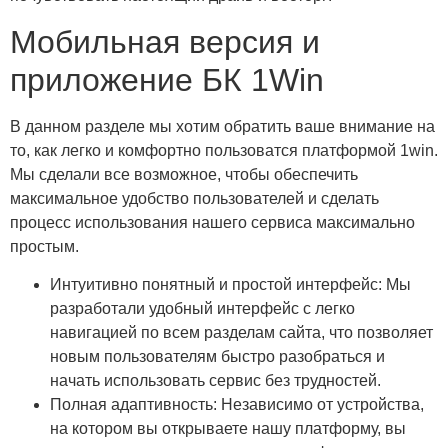
Мобильная версия и
приложение БК 1Win
В данном разделе мы хотим обратить ваше внимание на
то, как легко и комфортно пользоватся платформой 1win.
Мы сделали все возможное, чтобы обеспечить
максимальное удобство пользователей и сделать
процесс использования нашего сервиса максимально
простым.
Интуитивно понятный и простой интерфейс: Мы
разработали удобный интерфейс с легко
навигацией по всем разделам сайта, что позволяет
новым пользователям быстро разобраться и
начать использовать сервис без трудностей.
Полная адаптивность: Независимо от устройства,
на котором вы открываете нашу платформу, вы