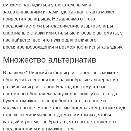
сможете насладиться увлекательными и
захватывающими играми, где каждая ставка может
привести к выигрышу. Независимо от того,
предпочитаете ли вы классические азартные игры,
спортивные ставки или стильные игровые автоматы, у
нас найдется все, что нужно для отличного
времяпрепровождения и возможности испытать удачу.
Множество альтернатив
В разделе “Широкий выбор игр и ставок” вы сможете
обнаружить невероятное разнообразие альтернатив
различных игр и ставок. Благодаря тому, что мы
постоянно обновляем нашу коллекцию, у вас всегда
будет возможность попробовать что-то новое и
увлекательное. Более того, мы предлагаем разные виды
ставок, от минимальных до максимальных, чтобы
каждый игрок мог выбрать то, что соответствует его
предпочтениям и возможностям.