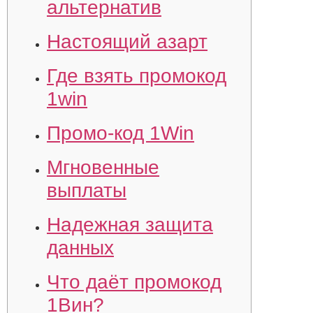
альтернатив
Настоящий азарт
Где взять промокод
1win
Промо-код 1Win
Мгновенные
выплаты
Надежная защита
данных
Что даёт промокод
1Вин?