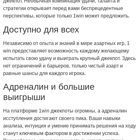
джекпот. Необычная комбинация удачи, таланта и
стратегии открывает перед вами беспрецедентные
перспективы, которые только 1win может предложить.
Доступно для всех
Независимо от опыта и знаний в мире азартных игр, 1
win предоставляет возможность каждому желающему
испытать свою удачу и выиграть крупный джекпот. Здесь
нет ограничений и барьеров, только чистый азарт и
равные шансы для каждого игрока.
Адреналин и большие
выигрыши
На платформе 1win джекпоты огромны, а адреналин
исступления достигают своего пика. Ваши навыки
анализа, интуиция и умение принимать решения на ходу
станут ключевым фактором в достижении успеха.