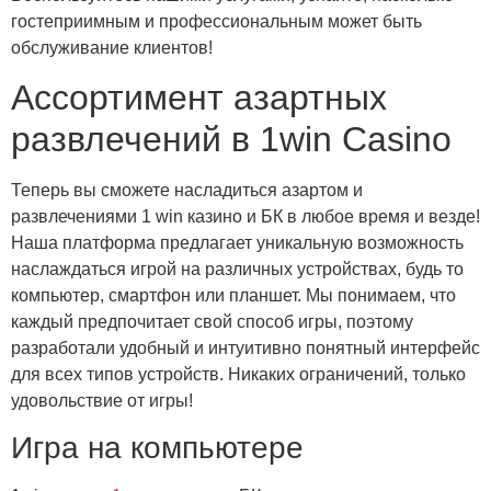
гостеприимным и профессиональным может быть
обслуживание клиентов!
Ассортимент азартных
развлечений в 1win Casino
Теперь вы сможете насладиться азартом и
развлечениями 1 win казино и БК в любое время и везде!
Наша платформа предлагает уникальную возможность
наслаждаться игрой на различных устройствах, будь то
компьютер, смартфон или планшет. Мы понимаем, что
каждый предпочитает свой способ игры, поэтому
разработали удобный и интуитивно понятный интерфейс
для всех типов устройств. Никаких ограничений, только
удовольствие от игры!
Игра на компьютере