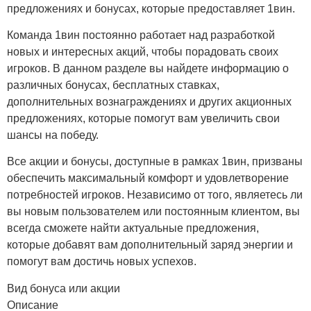
предложениях и бонусах, которые предоставляет 1вин.
Команда 1вин постоянно работает над разработкой
новых и интересных акций, чтобы порадовать своих
игроков. В данном разделе вы найдете информацию о
различных бонусах, бесплатных ставках,
дополнительных вознаграждениях и других акционных
предложениях, которые помогут вам увеличить свои
шансы на победу.
Все акции и бонусы, доступные в рамках 1вин, призваны
обеспечить максимальный комфорт и удовлетворение
потребностей игроков. Независимо от того, являетесь ли
вы новым пользователем или постоянным клиентом, вы
всегда сможете найти актуальные предложения,
которые добавят вам дополнительный заряд энергии и
помогут вам достичь новых успехов.
Вид бонуса или акции
Описание