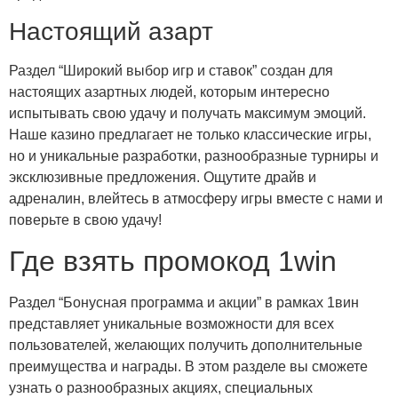
Настоящий азарт
Раздел “Широкий выбор игр и ставок” создан для
настоящих азартных людей, которым интересно
испытывать свою удачу и получать максимум эмоций.
Наше казино предлагает не только классические игры,
но и уникальные разработки, разнообразные турниры и
эксклюзивные предложения. Ощутите драйв и
адреналин, влейтесь в атмосферу игры вместе с нами и
поверьте в свою удачу!
Где взять промокод 1win
Раздел “Бонусная программа и акции” в рамках 1вин
представляет уникальные возможности для всех
пользователей, желающих получить дополнительные
преимущества и награды. В этом разделе вы сможете
узнать о разнообразных акциях, специальных