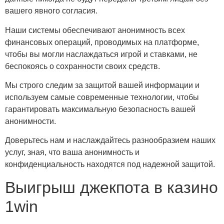
вашего явного согласия.
Наши системы обеспечивают анонимность всех
финансовых операций, проводимых на платформе,
чтобы вы могли наслаждаться игрой и ставками, не
беспокоясь о сохранности своих средств.
Мы строго следим за защитой вашей информации и
используем самые современные технологии, чтобы
гарантировать максимальную безопасность вашей
анонимности.
Доверьтесь нам и наслаждайтесь разнообразием наших
услуг, зная, что ваша анонимность и
конфиденциальность находятся под надежной защитой.
Выигрыш джекпота в казино
1win