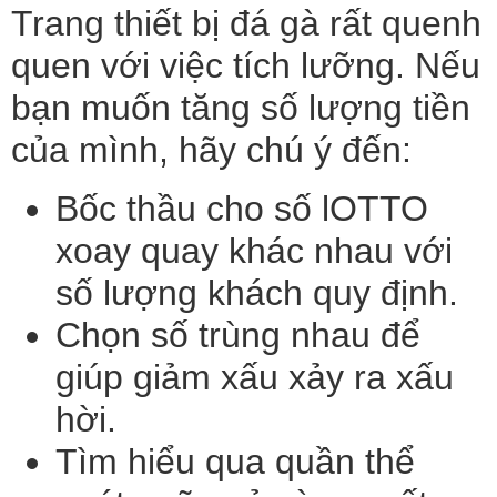
Trang thiết bị đá gà rất quenh
quen với việc tích lưỡng. Nếu
bạn muốn tăng số lượng tiền
của mình, hãy chú ý đến:
Bốc thầu cho số lOTTO
xoay quay khác nhau với
số lượng khách quy định.
Chọn số trùng nhau để
giúp giảm xấu xảy ra xấu
hời.
Tìm hiểu qua quần thể