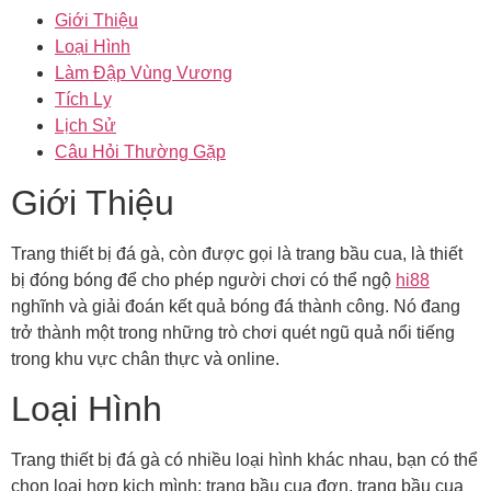
Giới Thiệu
Loại Hình
Làm Đập Vùng Vương
Tích Lỵ
Lịch Sử
Câu Hỏi Thường Gặp
Giới Thiệu
Trang thiết bị đá gà, còn được gọi là trang bầu cua, là thiết
bị đóng bóng để cho phép người chơi có thể ngộ
hi88
nghĩnh và giải đoán kết quả bóng đá thành công. Nó đang
trở thành một trong những trò chơi quét ngũ quả nổi tiếng
trong khu vực chân thực và online.
Loại Hình
Trang thiết bị đá gà có nhiều loại hình khác nhau, bạn có thể
chọn loại hợp kịch mình: trang bầu cua đơn, trang bầu cua