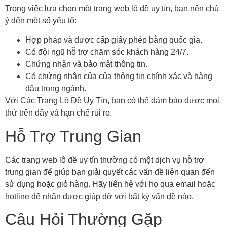
Trong việc lựa chọn một trang web lô đề uy tín, bạn nên chú
ý đến một số yếu tố:
Hợp pháp và được cấp giấy phép bằng quốc gia.
Có đội ngũ hỗ trợ chăm sóc khách hàng 24/7.
Chứng nhận và bảo mật thông tin.
Có chứng nhận của của thông tin chính xác và hàng
đầu trong ngành.
Với Các Trang Lô Đề Uy Tín, bạn có thể đảm bảo được mọi
thứ trên đây và hạn chế rủi ro.
Hỗ Trợ Trung Gian
Các trang web lô đề uy tín thường có một dịch vụ hỗ trợ
trung gian để giúp bạn giải quyết các vấn đề liên quan đến
sử dụng hoặc giỏ hàng. Hãy liên hệ với họ qua email hoặc
hotline để nhận được giúp đỡ với bất kỳ vấn đề nào.
Câu Hỏi Thường Gặp