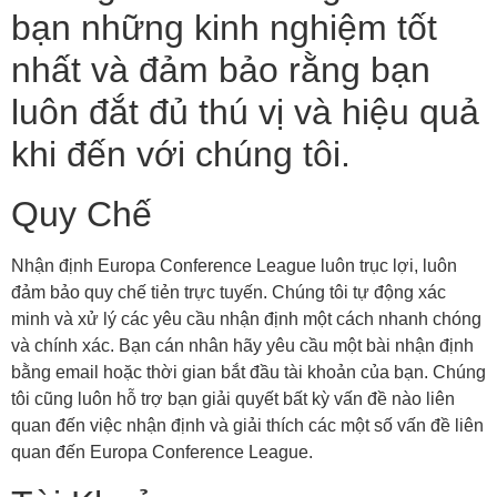
bạn những kinh nghiệm tốt
nhất và đảm bảo rằng bạn
luôn đắt đủ thú vị và hiệu quả
khi đến với chúng tôi.
Quy Chế
Nhận định Europa Conference League luôn trục lợi, luôn
đảm bảo quy chế tiẻn trực tuyến. Chúng tôi tự động xác
minh và xử lý các yêu cầu nhận định một cách nhanh chóng
và chính xác. Bạn cán nhân hãy yêu cầu một bài nhận định
bằng email hoặc thời gian bắt đầu tài khoản của bạn. Chúng
tôi cũng luôn hỗ trợ bạn giải quyết bất kỳ vấn đề nào liên
quan đến việc nhận định và giải thích các một số vấn đề liên
quan đến Europa Conference League.