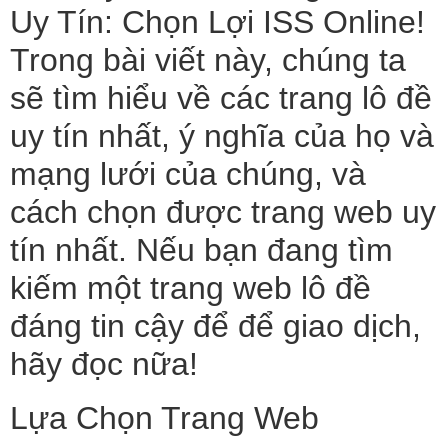
Uy Tín: Chọn Lợi ISS Online!
Trong bài viết này, chúng ta
sẽ tìm hiểu về các trang lô đề
uy tín nhất, ý nghĩa của họ và
mạng lưới của chúng, và
cách chọn được trang web uy
tín nhất. Nếu bạn đang tìm
kiếm một trang web lô đề
đáng tin cậy để để giao dịch,
hãy đọc nữa!
Lựa Chọn Trang Web