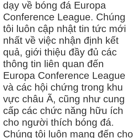
dạy về bóng đá Europa
Conference League. Chúng
tôi luôn cập nhật tin tức mới
nhất về việc nhận định kết
quả, giới thiệu đầy đủ các
thông tin liên quan đến
Europa Conference League
và các hội chứng trong khu
vực châu Ã, cũng như cung
cấp các chức năng hữu ích
cho người thích bóng đá.
Chúng tôi luôn mang đến cho