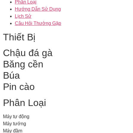
Phân Loại
Hướng Dẫn Sử Dụng
Lịch Sử
Câu Hỏi Thường Gặp
Thiết Bị
Chậu đá gà
Băng cền
Búa
Pin cào
Phân Loại
Máy tự động
Máy tướng
Máy đầm