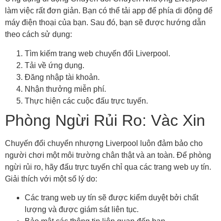
làm việc rất đơn giản. Bạn có thể tải app để phía di động để
máy điện thoại của bạn. Sau đó, bạn sẽ được hướng dẫn
theo cách sử dụng:
Tìm kiếm trang web chuyến đổi Liverpool.
Tải về ứng dụng.
Đăng nhập tài khoản.
Nhận thưởng miễn phí.
Thực hiện các cuộc đấu trực tuyến.
Phòng Ngừi Rủi Ro: Vàc Xin
Chuyến đổi chuyển nhượng Liverpool luôn đảm bảo cho
người chơi một môi trường chân thật và an toàn. Để phòng
ngừi rủi ro, hãy đấu trực tuyến chỉ qua các trang web uy tín.
Giải thích với một số lý do:
Các trang web uy tín sẽ được kiểm duyệt bởi chất
lượng và được giám sát liên tục.