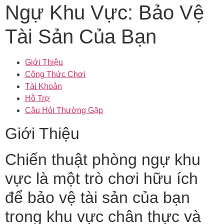
Ngự Khu Vực: Bảo Vệ
Tài Sản Của Bạn
Giới Thiệu
Công Thức Chơi
Tài Khoản
Hỗ Trợ
Câu Hỏi Thường Gặp
Giới Thiệu
Chiến thuật phòng ngự khu
vực là một trò chơi hữu ích
để bảo vệ tài sản của bạn
trong khu vực chân thực và