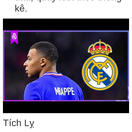
kê.
Tích Lỵ