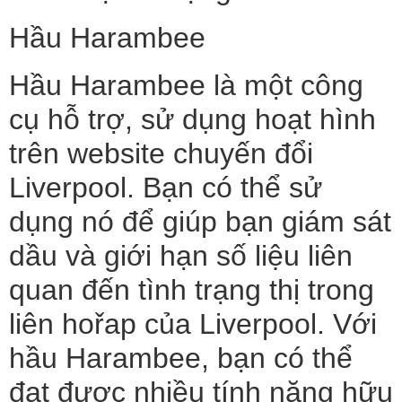
Hầu Harambee
Hầu Harambee là một công
cụ hỗ trợ, sử dụng hoạt hình
trên website chuyến đổi
Liverpool. Bạn có thể sử
dụng nó để giúp bạn giám sát
dầu và giới hạn số liệu liên
quan đến tình trạng thị trong
liên hořap của Liverpool. Với
hầu Harambee, bạn có thể
đạt được nhiều tính năng hữu