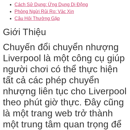
Cách Sử Dụng: Ứng Dụng Di Động
Phòng Ngừi Rủi Ro: Vàc Xin
Câu Hỏi Thường Gặp
Giới Thiệu
Chuyến đổi chuyển nhượng
Liverpool là một công cụ giúp
người chơi có thể thực hiện
tất cả các phép chuyển
nhượng liên tục cho Liverpool
theo phút giờ thực. Đây cũng
là một trang web trở thành
một trung tâm quan trọng để