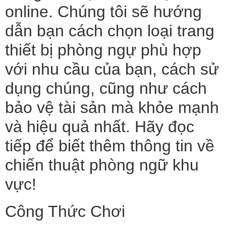
online. Chúng tôi sẽ hướng
dẫn bạn cách chọn loại trang
thiết bị phòng ngự phù hợp
với nhu cầu của bạn, cách sử
dụng chúng, cũng như cách
bảo vệ tài sản mà khỏe mạnh
và hiệu quả nhất. Hãy đọc
tiếp để biết thêm thông tin về
chiến thuật phòng ngữ khu
vực!
Công Thức Chơi