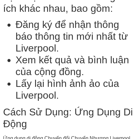
ích khác nhau, bao gồm:
Đăng ký để nhận thông
báo thông tin mới nhất từ
Liverpool.
Xem kết quả và bình luận
của cộng đồng.
Lấy lại hình ảnh ảo của
Liverpool.
Cách Sử Dụng: Ứng Dụng Di
Động
Ứng dụng di động Chuyến đổi Chuyển Nhượng Liverpool