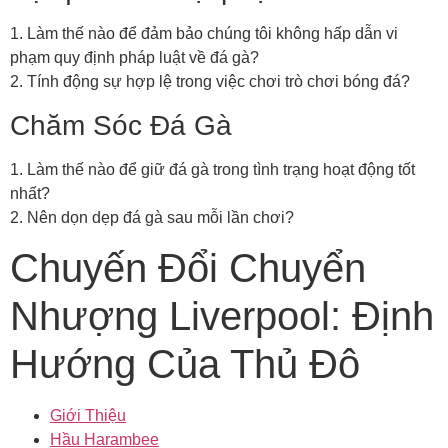
1. Làm thế nào để đảm bảo chúng tôi không hấp dẫn vi
phạm quy định pháp luật về đá gà?
2. Tính động sự hợp lệ trong việc chơi trò chơi bóng đá?
Chăm Sóc Đá Gà
1. Làm thế nào để giữ đá gà trong tình trạng hoạt động tốt
nhất?
2. Nên dọn dẹp đá gà sau mỗi lần chơi?
Chuyến Đổi Chuyển
Nhượng Liverpool: Định
Hướng Của Thủ Đô
Giới Thiệu
Hầu Harambee