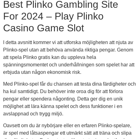
Best Plinko Gambling Site
For 2024 – Play Plinko
Casino Game Slot
I detta avsnitt kommer vi att utforska möjligheten att njuta av
Plinko-spel utan att behöva använda riktiga pengar. Genom
att spela Plinko gratis kan du uppleva hela
spänningsmomentet och underhållningen som spelet har att
erbjuda utan någon ekonomisk risk.
Med Plinko-spel får du chansen att testa dina färdigheter och
ha kul samtidigt. Du behöver inte oroa dig för att förlora
pengar eller spendera någonting. Detta ger dig en unik
möjlighet att lära känna spelet och dess funktioner i en
avslappnad och trygg miljö.
Oavsett om du är nybörjare eller en erfaren Plinko-spelare,
är spel med låtsaspengar ett utmärkt sätt att träna och slipa