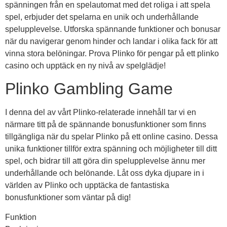
spänningen från en spelautomat med det roliga i att spela
spel, erbjuder det spelarna en unik och underhållande
spelupplevelse. Utforska spännande funktioner och bonusar
när du navigerar genom hinder och landar i olika fack för att
vinna stora belöningar. Prova Plinko för pengar på ett plinko
casino och upptäck en ny nivå av spelglädje!
Plinko Gambling Game
I denna del av vårt Plinko-relaterade innehåll tar vi en
närmare titt på de spännande bonusfunktioner som finns
tillgängliga när du spelar Plinko på ett online casino. Dessa
unika funktioner tillför extra spänning och möjligheter till ditt
spel, och bidrar till att göra din spelupplevelse ännu mer
underhållande och belönande. Låt oss dyka djupare in i
världen av Plinko och upptäcka de fantastiska
bonusfunktioner som väntar på dig!
Funktion