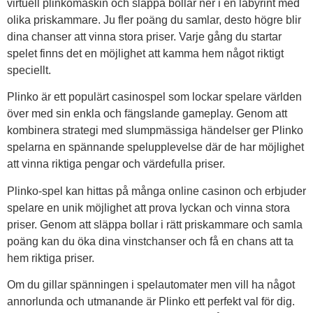
virtuell plinkomaskin och släppa bollar ner i en labyrint med
olika priskammare. Ju fler poäng du samlar, desto högre blir
dina chanser att vinna stora priser. Varje gång du startar
spelet finns det en möjlighet att kamma hem något riktigt
speciellt.
Plinko är ett populärt casinospel som lockar spelare världen
över med sin enkla och fängslande gameplay. Genom att
kombinera strategi med slumpmässiga händelser ger Plinko
spelarna en spännande spelupplevelse där de har möjlighet
att vinna riktiga pengar och värdefulla priser.
Plinko-spel kan hittas på många online casinon och erbjuder
spelare en unik möjlighet att prova lyckan och vinna stora
priser. Genom att släppa bollar i rätt priskammare och samla
poäng kan du öka dina vinstchanser och få en chans att ta
hem riktiga priser.
Om du gillar spänningen i spelautomater men vill ha något
annorlunda och utmanande är Plinko ett perfekt val för dig.