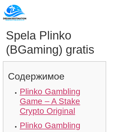
Spela Plinko
(BGaming) gratis
Содержимое
Plinko Gambling
Game – A Stake
Crypto Original
Plinko Gambling