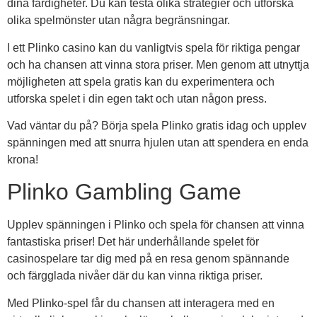
dina färdigheter. Du kan testa olika strategier och utforska
olika spelmönster utan några begränsningar.
I ett Plinko casino kan du vanligtvis spela för riktiga pengar
och ha chansen att vinna stora priser. Men genom att utnyttja
möjligheten att spela gratis kan du experimentera och
utforska spelet i din egen takt och utan någon press.
Vad väntar du på? Börja spela Plinko gratis idag och upplev
spänningen med att snurra hjulen utan att spendera en enda
krona!
Plinko Gambling Game
Upplev spänningen i Plinko och spela för chansen att vinna
fantastiska priser! Det här underhållande spelet för
casinospelare tar dig med på en resa genom spännande
och färgglada nivåer där du kan vinna riktiga priser.
Med Plinko-spel får du chansen att interagera med en