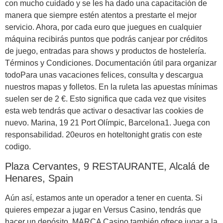
con mucho cuidado y se les ha dado una capacitación de
manera que siempre estén atentos a prestarte el mejor
servicio. Ahora, por cada euro que juegues en cualquier
máquina recibirás puntos que podrás canjear por créditos
de juego, entradas para shows y productos de hostelería.
Términos y Condiciones. Documentación útil para organizar
todoPara unas vacaciones felices, consulta y descargua
nuestros mapas y folletos. En la ruleta las apuestas mínimas
suelen ser de 2 €. Esto significa que cada vez que visites
esta web tendrás que activar o desactivar las cookies de
nuevo. Marina, 19 21 Port Olímpic, Barcelona1. Juega con
responsabilidad. 20euros en hoteltonight gratis con este
codigo.
Plaza Cervantes, 9 RESTAURANTE, Alcalá de
Henares, Spain
Aún así, estamos ante un operador a tener en cuenta. Si
quieres empezar a jugar en Versus Casino, tendrás que
hacer un depósito. MARCA Casino también ofrece jugar a la