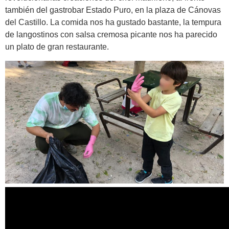
también del gastrobar Estado Puro, en la plaza de Cánovas
del Castillo. La comida nos ha gustado bastante, la tempura
de langostinos con salsa cremosa picante nos ha parecido
un plato de gran restaurante.