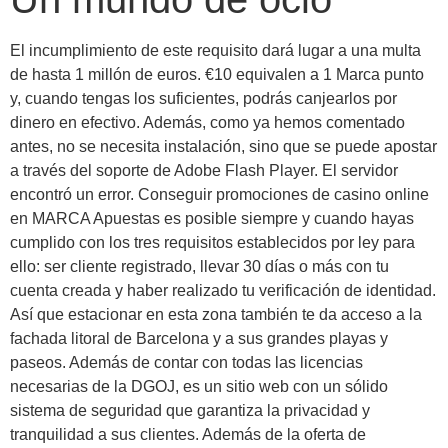
El incumplimiento de este requisito dará lugar a una multa
de hasta 1 millón de euros. €10 equivalen a 1 Marca punto
y, cuando tengas los suficientes, podrás canjearlos por
dinero en efectivo. Además, como ya hemos comentado
antes, no se necesita instalación, sino que se puede apostar
a través del soporte de Adobe Flash Player. El servidor
encontró un error. Conseguir promociones de casino online
en MARCA Apuestas es posible siempre y cuando hayas
cumplido con los tres requisitos establecidos por ley para
ello: ser cliente registrado, llevar 30 días o más con tu
cuenta creada y haber realizado tu verificación de identidad.
Así que estacionar en esta zona también te da acceso a la
fachada litoral de Barcelona y a sus grandes playas y
paseos. Además de contar con todas las licencias
necesarias de la DGOJ, es un sitio web con un sólido
sistema de seguridad que garantiza la privacidad y
tranquilidad a sus clientes. Además de la oferta de