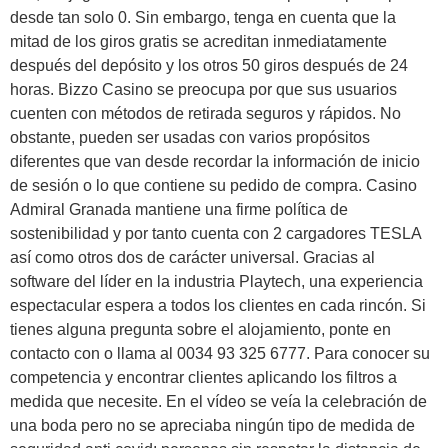
desde tan solo 0. Sin embargo, tenga en cuenta que la
mitad de los giros gratis se acreditan inmediatamente
después del depósito y los otros 50 giros después de 24
horas. Bizzo Casino se preocupa por que sus usuarios
cuenten con métodos de retirada seguros y rápidos. No
obstante, pueden ser usadas con varios propósitos
diferentes que van desde recordar la información de inicio
de sesión o lo que contiene su pedido de compra. Casino
Admiral Granada mantiene una firme política de
sostenibilidad y por tanto cuenta con 2 cargadores TESLA
así como otros dos de carácter universal. Gracias al
software del líder en la industria Playtech, una experiencia
espectacular espera a todos los clientes en cada rincón. Si
tienes alguna pregunta sobre el alojamiento, ponte en
contacto con o llama al 0034 93 325 6777. Para conocer su
competencia y encontrar clientes aplicando los filtros a
medida que necesite. En el vídeo se veía la celebración de
una boda pero no se apreciaba ningún tipo de medida de