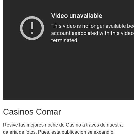
Casinos Comar
Revive las mejores noche de Casino a través de nuestra
galería de fotos. Pues, esta publicación se expandió