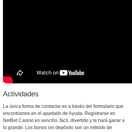
Actividades
La única forma de contactar es a través del formulario que
encontramos en el apartado de Ayuda. Registrarse en
NetBet Casino es sencillo, fácil, divertido y te hará ganar a
lo grande. Los bonos sin depósito son un método de