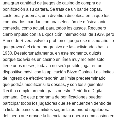
una gran cantidad de juegos de casino de compra de
bonificación a su cartera. Se trata de un bar de copas,
coctelería y además, una divertida discoteca en la que los
combinados maridan con una selección de música tanto
comercial como actual, para todos los gustos. Recuperó
cierto impulso con la Exposición Internacional de 1929, pero
Primo de Rivera volvió a prohibir el juego ese mismo año, lo
que provocó el cierre progresivo de las actividades hasta
1930. Desafortunadamente, en este momento, quizás
porque todavía es un casino en línea muy reciente solo
tiene unos meses, todavía no será posible jugar en un
dispositivo móvil con la aplicación Bizzo Casino. Los límites
de ingreso de efectivo tendrán un límite predeterminado,
que podrás modificar si lo deseas, y son los siguientes.
Reciba completamente gratis nuestro Periódico Digital
semanal. De este programa de bonificaciones pueden
participar todos los jugadores que se encuentren dentro de
la lista de países admitidos según la autoridad reguladora
del juego que provee la licencia para operar como casino en