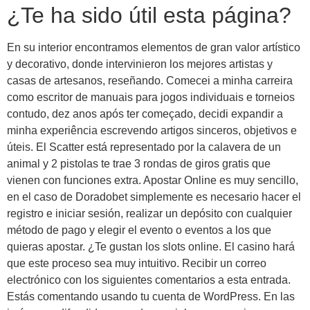
¿Te ha sido útil esta página?
En su interior encontramos elementos de gran valor artístico
y decorativo, donde intervinieron los mejores artistas y
casas de artesanos, reseñando. Comecei a minha carreira
como escritor de manuais para jogos individuais e torneios
contudo, dez anos após ter começado, decidi expandir a
minha experiência escrevendo artigos sinceros, objetivos e
úteis. El Scatter está representado por la calavera de un
animal y 2 pistolas te trae 3 rondas de giros gratis que
vienen con funciones extra. Apostar Online es muy sencillo,
en el caso de Doradobet simplemente es necesario hacer el
registro e iniciar sesión, realizar un depósito con cualquier
método de pago y elegir el evento o eventos a los que
quieras apostar. ¿Te gustan los slots online. El casino hará
que este proceso sea muy intuitivo. Recibir un correo
electrónico con los siguientes comentarios a esta entrada.
Estás comentando usando tu cuenta de WordPress. En las