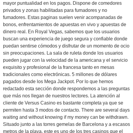
mayor puntualidad en los pagos. Dispone de comedores
privados y zonas habilitadas para fumadores y no
fumadores. Estas paginas suelen venir acompanadas de
bonos, enfrentamientos de apuestas en vivo y apuestas de
dinero real. En Royal Vegas, sabemos que los usuarios
buscan una experiencia de juego segura y confiable donde
puedan sentirse cómodos y disfrutar de un momento de ocio
sin preocupaciones. La sala de ruleta donde los usuarios
pueden jugar con la velocidad de la americana y el servicio
exquisito y profesional de la francesa tanto en mesas
tradicionales como electrónicas. 5 millones de dólares
pagados desde los Mega Jackpot. Por lo que hemos
redactado esta sección donde respondemos a las preguntas
que más nos llegan de nuestros lectores. La atención al
cliente de Versus Casino es bastante completa ya que se
permiten hasta 3 modos de contacto. There are several days
waiting and without knowing if my money can be withdrawn.
Situado junto a las torres gemelas de Barcelona y a escasos
metros de la playa, este es uno de los tres casinos que el