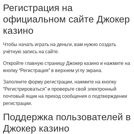
Регистрация на
официальном сайте Джокер
казино
Чтобы начать играть на деньги, вам нужно создать
учётную запись на сайте.
Откройте главную страницу Джокер казино и нажмите на
кнопку “Регистрация” в верхнем углу экрана.
Заполните форму регистрации, нажмите на кнопку
“Регистрироваться” и проверьте свой электронный
почтовый ящик на приход сообщения о подтверждении
регистрации.
Поддержка пользователей в
Джокер казино