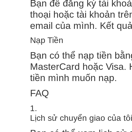
Bạn để đăng ký tài khoả
thoại hoặc tài khoản tr
email của mình. Kết quả 
Nạp Tiền
Bạn có thể nạp tiền bằn
MasterCard hoặc Visa. 
tiền mình muốn nạp.
FAQ
1.
Lịch sử chuyển giao của tô