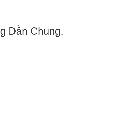
ng Dẫn Chung,