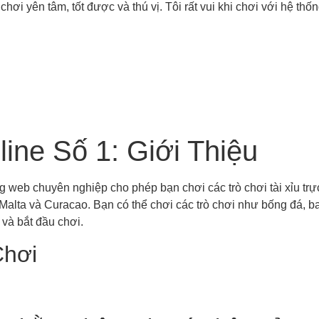
hơi yên tâm, tốt được và thú vị. Tôi rất vui khi chơi với hệ thố
ne Số 1: Giới Thiệu
 web chuyên nghiệp cho phép bạn chơi các trò chơi tài xỉu trự
alta và Curacao. Bạn có thể chơi các trò chơi như bống đá, ba 
 và bắt đầu chơi.
Chơi