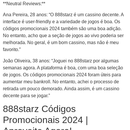
**Neutral Reviews:**
Ana Pereira, 28 anos: “O 888starz é um cassino decente. A
interface é user-friendly e a variedade de jogos é boa. Os
códigos promocionais 2024 também são uma boa adição.
No entanto, acho que a seção de jogos ao vivo poderia ser
melhorada. No geral, é um bom cassino, mas não é meu
favorito.”
João Oliveira, 38 anos: “Joguei no 888starz por algumas
semanas agora. A plataforma é boa, com uma boa seleção
de jogos. Os códigos promocionais 2024 foram úteis para
aumentar meu bankroll. No entanto, achei o processo de
retirada um pouco demorado. Ainda assim, é um cassino
decente para se jogar.”
888starz Códigos
Promocionais 2024 |