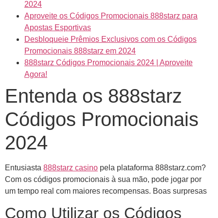
2024
Aproveite os Códigos Promocionais 888starz para
Apostas Esportivas
Desbloqueie Prêmios Exclusivos com os Códigos
Promocionais 888starz em 2024
888starz Códigos Promocionais 2024 | Aproveite
Agora!
Entenda os 888starz
Códigos Promocionais
2024
Entusiasta
888starz casino
pela plataforma 888starz.com?
Com os
códigos promocionais
à sua mão, pode jogar por
um tempo real com maiores recompensas.
Boas surpresas
Como Utilizar os Códigos