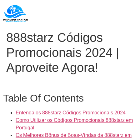
888starz Códigos
Promocionais 2024 |
Aproveite Agora!
Table Of Contents
Entenda os 888starz Códigos Promocionais 2024
Como Utilizar os Códigos Promocionais 888starz em
Portugal
Os Melhores Bônus de Boas-Vindas da 888starz em