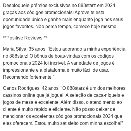
Desbloqueie prêmios exclusivos no 888starz em 2024
graças aos códigos promocionais! Aproveite esta
oportunidade única e ganhe mais enquanto joga nos seus
jogos favoritos. Não perca tempo, comece hoje mesmo!
**Positive Reviews:**
Maria Silva, 35 anos: “Estou adorando a minha experiência
no 888starz! O bônus de boas-vindas com os códigos
promocionais 2024 foi incrível. A variedade de jogos é
impressionante e a plataforma é muito fácil de usar.
Recomendo fortemente!”
Carlos Rodrigues, 42 anos: “O 888starz é um dos melhores
cassinos online que já joguei. A seleção de caça-níqueis e
jogos de mesa é excelente. Além disso, o atendimento ao
cliente é muito rápido e eficiente. Não posso deixar de
mencionar os excelentes códigos promocionais 2024 que
eles oferecem. Estou muito satisfeito com minha escolha!”