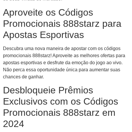
Aproveite os Códigos
Promocionais 888starz para
Apostas Esportivas
Descubra uma nova maneira de apostar com os códigos
promocionais 888starz! Aproveite as melhores ofertas para
apostas esportivas e desfrute da emoção do jogo ao vivo.
Não perca essa oportunidade única para aumentar suas
chances de ganhar.
Desbloqueie Prêmios
Exclusivos com os Códigos
Promocionais 888starz em
2024