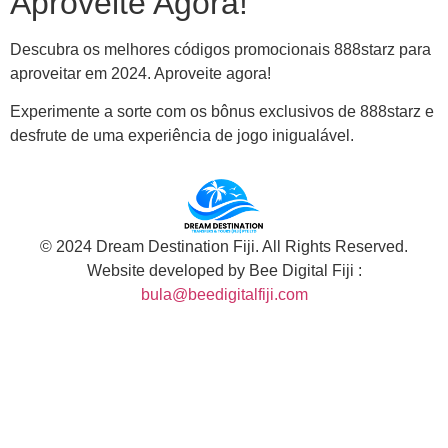
Aproveite Agora!
Descubra os melhores códigos promocionais 888starz para
aproveitar em 2024. Aproveite agora!
Experimente a sorte com os bônus exclusivos de 888starz e
desfrute de uma experiência de jogo inigualável.
© 2024 Dream Destination Fiji. All Rights Reserved.
Website developed by Bee Digital Fiji :
bula@beedigitalfiji.com