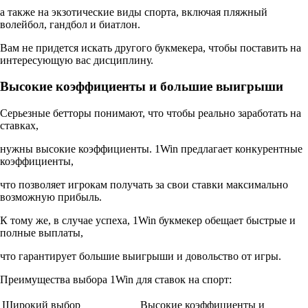
а также на экзотические виды спорта, включая пляжный
волейбол, гандбол и биатлон.
Вам не придется искать другого букмекера, чтобы поставить на
интересующую вас дисциплину.
Высокие коэффициенты и большие выигрыши
Серьезные бетторы понимают, что чтобы реально заработать на
ставках,
нужны высокие коэффициенты. 1Win предлагает конкурентные
коэффициенты,
что позволяет игрокам получать за свои ставки максимально
возможную прибыль.
К тому же, в случае успеха, 1Win букмекер обещает быстрые и
полные выплаты,
что гарантирует большие выигрыши и довольство от игры.
Преимущества выбора 1Win для ставок на спорт:
Широкий выбор
Высокие коэффициенты и