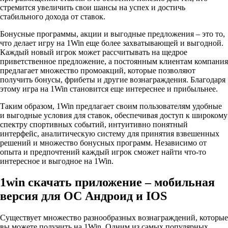
стремится увеличить свои шансы на успех и достичь
стабильного дохода от ставок.
Бонусные программы, акции и выгодные предложения – это то,
что делает игру на 1Win еще более захватывающей и выгодной.
Каждый новый игрок может рассчитывать на щедрое
приветственное предложение, а постоянным клиентам компания
предлагает множество промоакций, которые позволяют
получить бонусы, фрибеты и другие вознаграждения. Благодаря
этому игра на 1Win становится еще интереснее и прибыльнее.
Таким образом, 1Win предлагает своим пользователям удобные
и выгодные условия для ставок, обеспечивая доступ к широкому
спектру спортивных событий, интуитивно понятный
интерфейс, аналитическую систему для принятия взвешенных
решений и множество бонусных программ. Независимо от
опыта и предпочтений каждый игрок сможет найти что-то
интересное и выгодное на 1Win.
1win скачать приложение – мобильная
версия для ОС Андроид и IOS
Существует множество разнообразных вознаграждений, которые
вы можете получить на 1Win. Одним из самых популярных