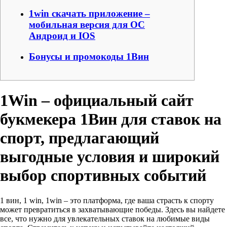
1win скачать приложение –
мобильная версия для ОС
Андроид и IOS
Бонусы и промокоды 1Вин
1Win – официальный сайт
букмекера 1Вин для ставок на
спорт, предлагающий
выгодные условия и широкий
выбор спортивных событий
1 вин, 1 win, 1win – это платформа, где ваша страсть к спорту
может превратиться в захватывающие победы. Здесь вы найдете
все, что нужно для увлекательных ставок на любимые виды