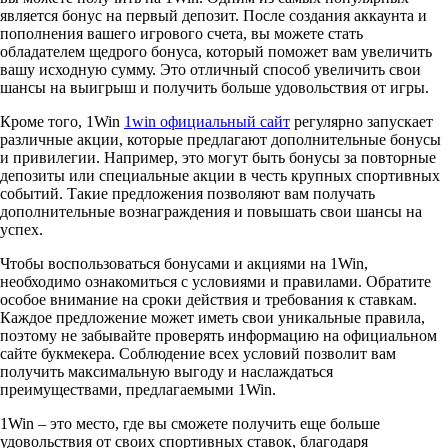
является бонус на первый депозит. После создания аккаунта и
пополнения вашего игрового счета, вы можете стать
обладателем щедрого бонуса, который поможет вам увеличить
вашу исходную сумму. Это отличный способ увеличить свои
шансы на выигрыш и получить больше удовольствия от игры.
Кроме того, 1Win
1win официальный сайт
регулярно запускает
различные акции, которые предлагают дополнительные бонусы
и привилегии. Например, это могут быть бонусы за повторные
депозиты или специальные акции в честь крупных спортивных
событий. Такие предложения позволяют вам получать
дополнительные вознаграждения и повышать свои шансы на
успех.
Чтобы воспользоваться бонусами и акциями на 1Win,
необходимо ознакомиться с условиями и правилами. Обратите
особое внимание на сроки действия и требования к ставкам.
Каждое предложение может иметь свои уникальные правила,
поэтому не забывайте проверять информацию на официальном
сайте букмекера. Соблюдение всех условий позволит вам
получить максимальную выгоду и наслаждаться
преимуществами, предлагаемыми 1Win.
1Win – это место, где вы сможете получить еще больше
удовольствия от своих спортивных ставок, благодаря