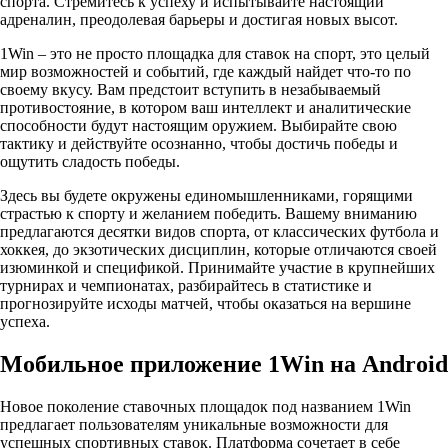
спорта. Стремитесь к успеху и испытывайте настоящий
адреналин, преодолевая барьеры и достигая новых высот.
1Win – это не просто площадка для ставок на спорт, это целый
мир возможностей и событий, где каждый найдет что-то по
своему вкусу. Вам предстоит вступить в незабываемый
противостояние, в котором ваш интеллект и аналитические
способности будут настоящим оружием. Выбирайте свою
тактику и действуйте осознанно, чтобы достичь победы и
ощутить сладость победы.
Здесь вы будете окружены единомышленниками, горящими
страстью к спорту и желанием победить. Вашему вниманию
предлагаются десятки видов спорта, от классических футбола и
хоккея, до экзотических дисциплин, которые отличаются своей
изюминкой и спецификой. Принимайте участие в крупнейших
турнирах и чемпионатах, разбирайтесь в статистике и
прогнозируйте исходы матчей, чтобы оказаться на вершине
успеха.
Мобильное приложение 1Win на Android
Новое поколение ставочных площадок под названием 1Win
предлагает пользователям уникальные возможности для
успешных спортивных ставок. Платформа сочетает в себе