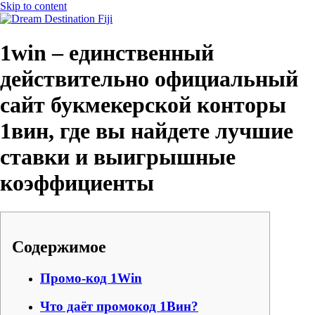
Skip to content
1win – единственный
действительно официальный
сайт букмекерской конторы
1вин, где вы найдете лучшие
ставки и выигрышные
коэффициенты
Содержимое
Промо-код 1Win
Что даёт промокод 1Вин?