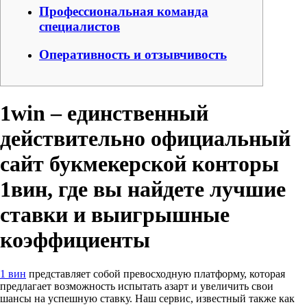
Профессиональная команда
специалистов
Оперативность и отзывчивость
1win – единственный
действительно официальный
сайт букмекерской конторы
1вин, где вы найдете лучшие
ставки и выигрышные
коэффициенты
1 вин
представляет собой превосходную платформу, которая
предлагает возможность испытать азарт и увеличить свои
шансы на успешную ставку. Наш сервис, известный также как