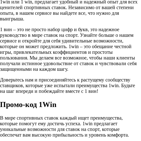
1win или 1 win, предлагает удобный и надежный опыт для всех
ценителей спортивных ставок. Независимо от вашей степени
опыта, в нашем сервисе вы найдете все, что нужно для
выигрыша.
1 вин – это не просто набор цифр и букв, это надежное
руководство в мире ставок на спорт. Узнайте больше о нашем
сервисе и откройте для себя удивительные возможности,
которые он может предложить. 1win – это обещание честной
игры, привлекательных коэффициентов и простоты
пользования. Мы делаем все возможное, чтобы наши клиенты
получали истинное удовольствие от ставок и чувствовали себя
защищенными на каждом шагу.
Доверьтесь нам и присоединяйтесь к растущему сообществу
ставщиков, которые уже испытали преимущества 1win. Будьте
на шаг впереди и побеждайте вместе с 1 вин!
Промо-код 1Win
В мире спортивных ставок каждый ищет преимущества,
которые помогут ему достичь успеха. 1win предлагает
уникальные возможности для ставок на спорт, которые
обеспечат вам высокую прибыльность и уровень комфорта.